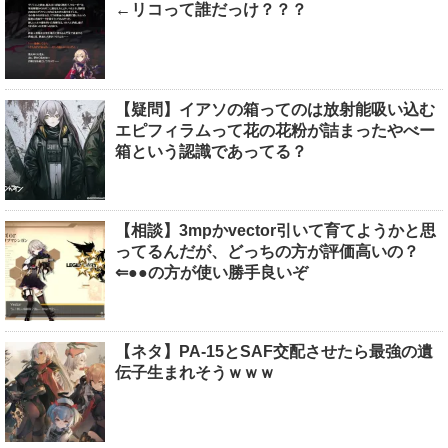
←リコって誰だっけ？？？
【疑問】イアソの箱ってのは放射能吸い込む
エピフィラムって花の花粉が詰まったやべー
箱という認識であってる？
【相談】3mpかvector引いて育てようかと思
ってるんだが、どっちの方が評価高いの？
⇐●●の方が使い勝手良いぞ
【ネタ】PA-15とSAF交配させたら最強の遺
伝子生まれそうｗｗｗ