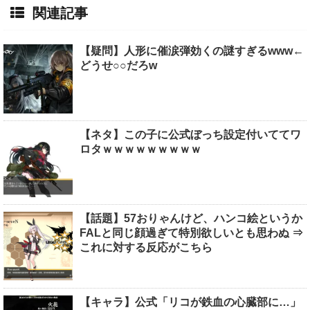
関連記事
【疑問】人形に催涙弾効くの謎すぎるwww←
どうせ○○だろw
【ネタ】この子に公式ぼっち設定付いててワ
ロタｗｗｗｗｗｗｗｗｗ
【話題】57おりゃんけど、ハンコ絵というか
FALと同じ顔過ぎて特別欲しいとも思わぬ ⇒
これに対する反応がこちら
【キャラ】公式「リコが鉄血の心臓部に…」