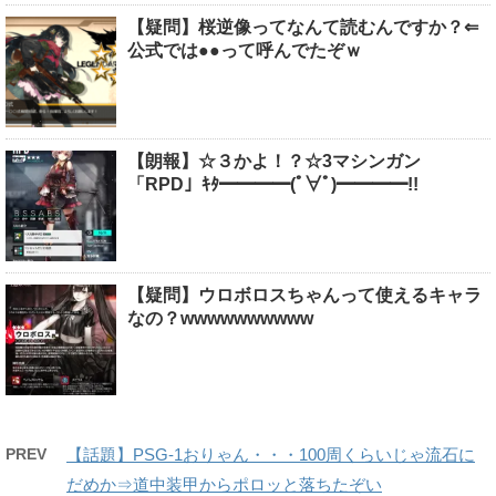
【疑問】桜逆像ってなんて読むんですか？⇐
公式では●●って呼んでたぞｗ
【朗報】☆３かよ！？☆3マシンガン
「RPD」ｷﾀ━━━━(ﾟ∀ﾟ)━━━━!!
【疑問】ウロボロスちゃんって使えるキャラ
なの？wwwwwwwwww
PREV
【話題】PSG-1おりゃん・・・100周くらいじゃ流石に
だめか⇒道中装甲からポロッと落ちたぞい