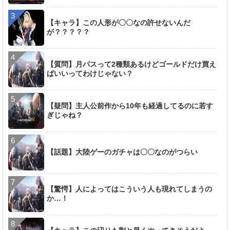
【キャラ】この人形が〇〇なの許せないんだ
が？？？？？
【質問】月パスって2種類あるけどゴールドだけ買え
ばいいってわけじゃない？
【疑問】主人公前作から10年も経過してるのに若す
ぎじゃね？
【話題】大陸ゲーのガチャは〇〇なのがつらい
【驚愕】人によってはこういう人も現れてしまうの
か…！