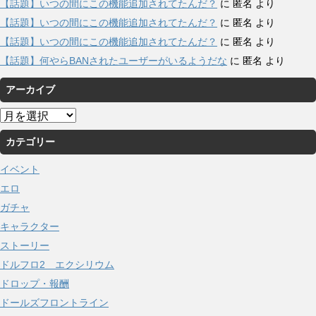
【話題】いつの間にこの機能追加されてたんだ？
に
匿名
より
【話題】いつの間にこの機能追加されてたんだ？
に
匿名
より
【話題】いつの間にこの機能追加されてたんだ？
に
匿名
より
【話題】何やらBANされたユーザーがいるようだな
に
匿名
より
アーカイブ
ア
ー
カテゴリー
カ
イ
イベント
ブ
エロ
ガチャ
キャラクター
ストーリー
ドルフロ2 エクシリウム
ドロップ・報酬
ドールズフロントライン