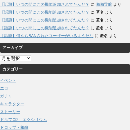
【話題】いつの間にこの機能追加されてたんだ？
に
啪啪导航
より
【話題】いつの間にこの機能追加されてたんだ？
に
匿名
より
【話題】いつの間にこの機能追加されてたんだ？
に
匿名
より
【話題】いつの間にこの機能追加されてたんだ？
に
匿名
より
【話題】何やらBANされたユーザーがいるようだな
に
匿名
より
アーカイブ
ア
ー
カテゴリー
カ
イ
イベント
ブ
エロ
ガチャ
キャラクター
ストーリー
ドルフロ2 エクシリウム
ドロップ・報酬