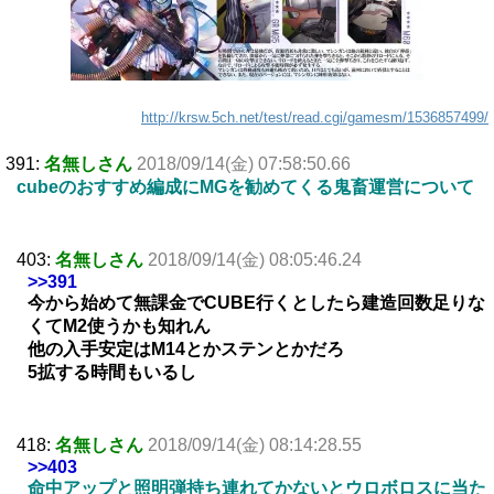
http://krsw.5ch.net/test/read.cgi/gamesm/1536857499/
391:
名無しさん
2018/09/14(金) 07:58:50.66
cubeのおすすめ編成にMGを勧めてくる鬼畜運営について
403:
名無しさん
2018/09/14(金) 08:05:46.24
>>391
今から始めて無課金でCUBE行くとしたら建造回数足りな
くてM2使うかも知れん
他の入手安定はM14とかステンとかだろ
5拡する時間もいるし
418:
名無しさん
2018/09/14(金) 08:14:28.55
>>403
命中アップと照明弾持ち連れてかないとウロボロスに当た