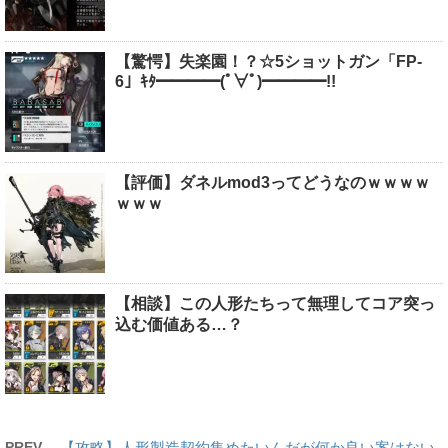
【驚愕】失楽園！？☆5ショットガン「FP-
6」ｷﾀ━━━━(ﾟ∀ﾟ)━━━━!!
【評価】ダネルmod3ってどうなのｗｗｗｗ
ｗｗｗ
【相談】この人形たちって無理してコア突っ
込む価値ある…？
PREV
【攻略】人形製造契約集めたいんだが何か良い案はない