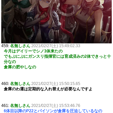
459:
名無しさん
2021/02/27(土) 15:49:02.33
今月はデイリーでシノ3体来たの
でもぷにぷにガンスリ指揮官には育成済みの2体できっと十
分なの
倉庫の肥やしなの
460:
名無しさん
2021/02/27(土) 15:50:15.65
倉庫のわ運は定期的な入れ替えが必要なんですよ
461:
名無しさん
2021/02/27(土) 15:53:46.76
6体目以降のP22とパイソンが倉庫を圧迫しているなの