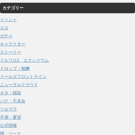
ー
カテゴリー
カ
イ
イベント
ブ
エロ
ガチャ
キャラクター
ストーリー
ドルフロ2 エクシリウム
ドロップ・報酬
ドールズフロントライン
ニューラルクラウド
ネタ・雑談
バグ・不具合
リセマラ
不満・要望
公式情報
噂・リーク