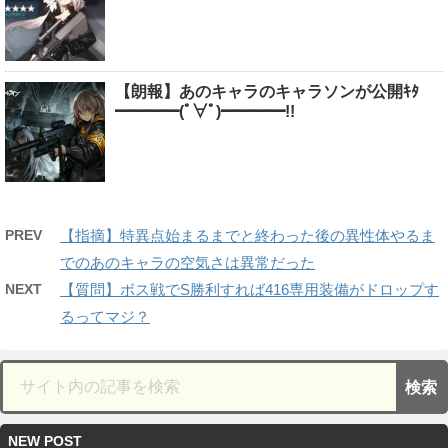
【朗報】あのキャラのキャラソンが公開ｷﾀ
━━━━(ﾟ∀ﾟ)━━━━!!
PREV
【指摘】特異点始まるまでと終わった後の異性体やるま
でのあのキャラの空気さは異常だった
NEXT
【質問】ボス戦でS勝利すれば416専用装備がドロップす
るってマジ？
NEW POST