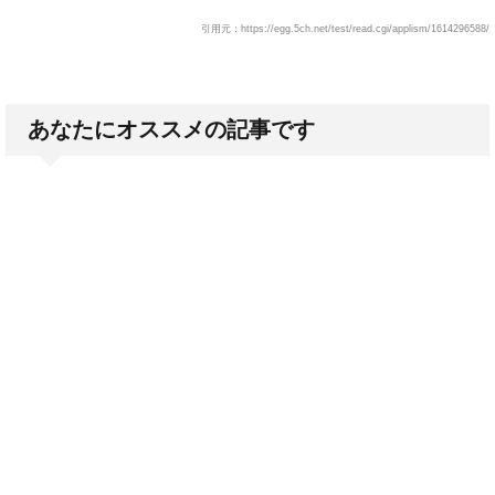
引用元：https://egg.5ch.net/test/read.cgi/applism/1614296588/
あなたにオススメの記事です