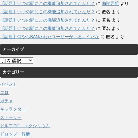
【話題】いつの間にこの機能追加されてたんだ？
に
啪啪导航
より
【話題】いつの間にこの機能追加されてたんだ？
に
匿名
より
【話題】いつの間にこの機能追加されてたんだ？
に
匿名
より
【話題】いつの間にこの機能追加されてたんだ？
に
匿名
より
【話題】何やらBANされたユーザーがいるようだな
に
匿名
より
アーカイブ
ア
ー
カテゴリー
カ
イ
イベント
ブ
エロ
ガチャ
キャラクター
ストーリー
ドルフロ2 エクシリウム
ドロップ・報酬