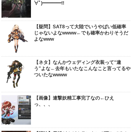
∀ﾟ)━━━━!!
【疑問】SAT8って大陸でいうやばい低確率
じゃないよなwwww←でも確率かわりそうだ
よなwww
【ネタ】なんかウェディング衣装って“違
う”よな←去年もいたなこんなこと言ってるや
ついたなwwww
【画像】連撃妖精工事完了なの←ひえ
っ、、、