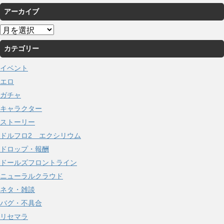
アーカイブ
ア
ー
カテゴリー
カ
イ
イベント
ブ
エロ
ガチャ
キャラクター
ストーリー
ドルフロ2 エクシリウム
ドロップ・報酬
ドールズフロントライン
ニューラルクラウド
ネタ・雑談
バグ・不具合
リセマラ