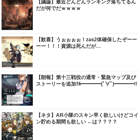
【議論】最近どんどんランキング落ちてるん
だが何でだｗｗｗｗ
【歓喜】うぉぉぉぉ！zas2体確保したぞーー
ーー！！！資源は死んだが…
【朗報】第十三戦役の通常・緊急マップ及び
ストーリーを追加ｸﾙ━━━━(ﾟ∀ﾟ)━━━━!!
【ネタ】AR小隊のスキン早く欲しいけどコイ
ン貯める期間も欲しい ←は？？？？