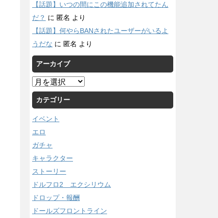
【話題】いつの間にこの機能追加されてたん
だ？
に
匿名
より
【話題】何やらBANされたユーザーがいるよ
うだな
に
匿名
より
アーカイブ
ア
ー
カテゴリー
カ
イ
イベント
ブ
エロ
ガチャ
キャラクター
ストーリー
ドルフロ2 エクシリウム
ドロップ・報酬
ドールズフロントライン