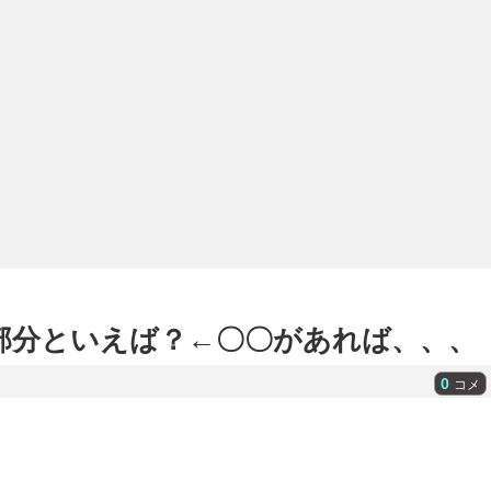
い部分といえば？←〇〇があれば、、、
0
コメ