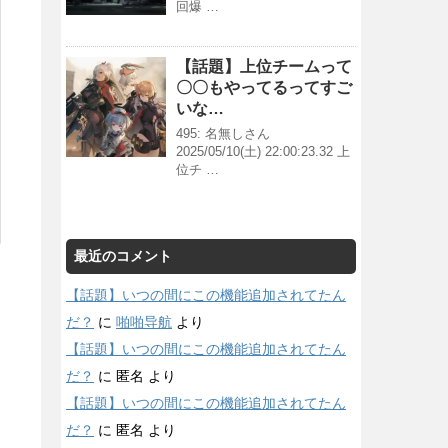
回爆 …
【話題】上位チームって
〇〇もやってるってすご
いな…
495: 名無しさん
2025/05/10(土) 22:00:23.32 上
位チ …
最近のコメント
【話題】いつの間にこの機能追加されてたん
だ？
に
啪啪导航
より
【話題】いつの間にこの機能追加されてたん
だ？
に
匿名
より
【話題】いつの間にこの機能追加されてたん
だ？
に
匿名
より