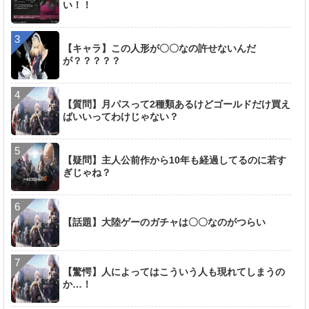
い！！
【キャラ】この人形が〇〇なの許せないんだ
が？？？？？
【質問】月パスって2種類あるけどゴールドだけ買え
ばいいってわけじゃない？
【疑問】主人公前作から10年も経過してるのに若す
ぎじゃね？
【話題】大陸ゲーのガチャは〇〇なのがつらい
【驚愕】人によってはこういう人も現れてしまうの
か…！