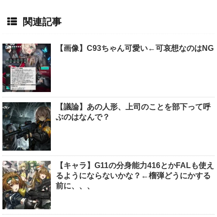
関連記事
【画像】C93ちゃん可愛い←可哀想なのはNG
【議論】あの人形、上司のことを部下って呼
ぶのはなんで？
【キャラ】G11の分身能力416とかFALも使え
るようにならないかな？←榴弾どうにかする
前に、、、