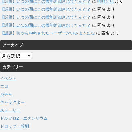
【話題】いつの間にこの機能追加されてたんだ？
に
啪啪导航
より
【話題】いつの間にこの機能追加されてたんだ？
に
匿名
より
【話題】いつの間にこの機能追加されてたんだ？
に
匿名
より
【話題】いつの間にこの機能追加されてたんだ？
に
匿名
より
【話題】何やらBANされたユーザーがいるようだな
に
匿名
より
アーカイブ
ア
ー
カテゴリー
カ
イ
イベント
ブ
エロ
ガチャ
キャラクター
ストーリー
ドルフロ2 エクシリウム
ドロップ・報酬