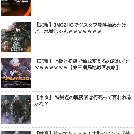
【悲報】3MG2HGでグスタフ攻略始めたけ
ど、地獄じゃんｗｗｗｗｗｗｗ
【悲報】上級と初級で編成変えるの忘れてた
ｗｗｗｗｗｗｗ【第三期局地戦区攻略】
【ネタ】 特異点の脱落者は何死って言われる
かな？
【歓喜】待ってたぁぁぁ！大型イベント「特