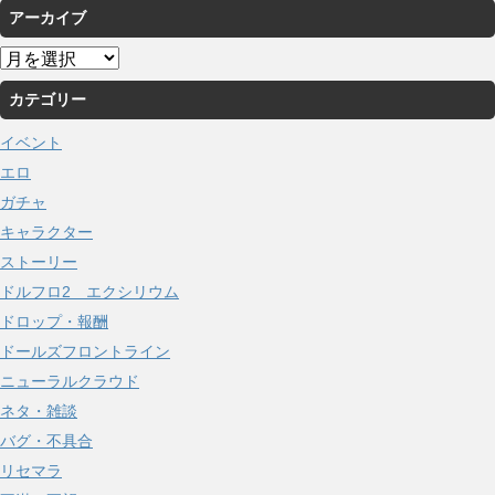
アーカイブ
ア
ー
カテゴリー
カ
イ
イベント
ブ
エロ
ガチャ
キャラクター
ストーリー
ドルフロ2 エクシリウム
ドロップ・報酬
ドールズフロントライン
ニューラルクラウド
ネタ・雑談
バグ・不具合
リセマラ