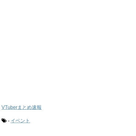
VTuberまとめ速報
-
イベント