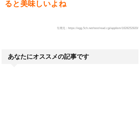
ると美味しいよね
引用元：https://egg.5ch.net/test/read.cgi/applism/1628252920/
あなたにオススメの記事です