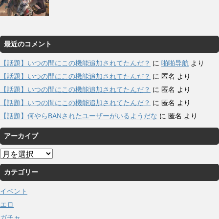
最近のコメント
【話題】いつの間にこの機能追加されてたんだ？
に
啪啪导航
より
【話題】いつの間にこの機能追加されてたんだ？
に
匿名
より
【話題】いつの間にこの機能追加されてたんだ？
に
匿名
より
【話題】いつの間にこの機能追加されてたんだ？
に
匿名
より
【話題】何やらBANされたユーザーがいるようだな
に
匿名
より
アーカイブ
ア
ー
カテゴリー
カ
イ
イベント
ブ
エロ
ガチャ