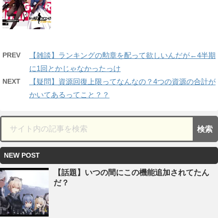
PREV
【雑談】ランキングの勲章を配って欲しいんだが←4半期
に1回とかじゃなかったっけ
NEXT
【疑問】資源回復上限ってなんなの？4つの資源の合計が
かいてあるってこと？？
NEW POST
【話題】いつの間にこの機能追加されてたん
だ？