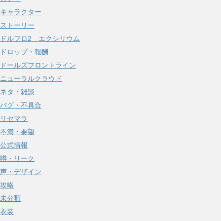
キャラクター
ストーリー
ドルフロ2 エクシリウム
ドロップ・報酬
ドールズフロントライン
ニューラルクラウド
ネタ・雑談
バグ・不具合
リセマラ
不満・要望
公式情報
噂・リーク
声・デザイン
攻略
未分類
衣装