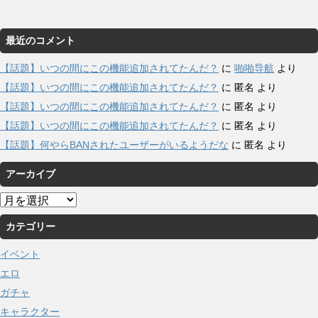
最近のコメント
【話題】いつの間にこの機能追加されてたんだ？
に
啪啪导航
より
【話題】いつの間にこの機能追加されてたんだ？
に
匿名
より
【話題】いつの間にこの機能追加されてたんだ？
に
匿名
より
【話題】いつの間にこの機能追加されてたんだ？
に
匿名
より
【話題】何やらBANされたユーザーがいるようだな
に
匿名
より
アーカイブ
ア
ー
カテゴリー
カ
イ
イベント
ブ
エロ
ガチャ
キャラクター