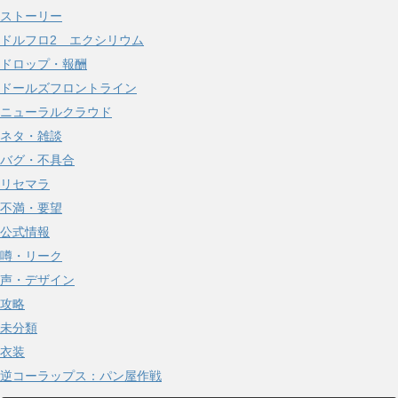
ストーリー
ドルフロ2 エクシリウム
ドロップ・報酬
ドールズフロントライン
ニューラルクラウド
ネタ・雑談
バグ・不具合
リセマラ
不満・要望
公式情報
噂・リーク
声・デザイン
攻略
未分類
衣装
逆コーラップス：パン屋作戦