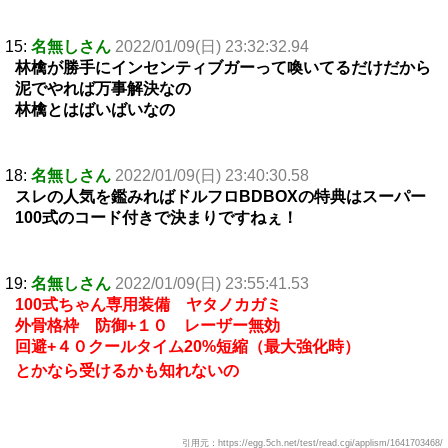
15:
名無しさん
2022/01/09(日) 23:32:32.94
林檎が勝手にインセンティブガーって喚いてるだけだから
泥でやれば万事解決なの
林檎とはばいばいなの
18:
名無しさん
2022/01/09(日) 23:40:30.58
スレの人気を鑑みればドルフロBDBOXの特典はスーパー
100式のコード付きで決まりですねぇ！
19:
名無しさん
2022/01/09(日) 23:55:41.53
100式ちゃん専用装備 ヤタノカガミ
外骨格枠 防御+１０ レーザー無効
回避+４０クールタイム20%短縮（最大強化時）
とかなら受けるかも知れないの
引用元：https://egg.5ch.net/test/read.cgi/applism/1641703468/