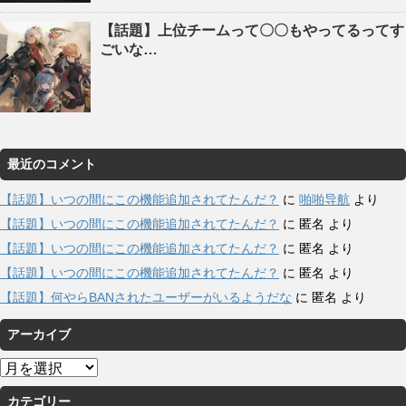
【話題】上位チームって〇〇もやってるってす
ごいな…
最近のコメント
【話題】いつの間にこの機能追加されてたんだ？
に
啪啪导航
より
【話題】いつの間にこの機能追加されてたんだ？
に
匿名
より
【話題】いつの間にこの機能追加されてたんだ？
に
匿名
より
【話題】いつの間にこの機能追加されてたんだ？
に
匿名
より
【話題】何やらBANされたユーザーがいるようだな
に
匿名
より
アーカイブ
ア
ー
カテゴリー
カ