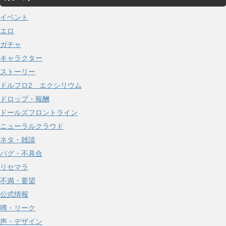
イ
イベント
ブ
エロ
ガチャ
キャラクター
ストーリー
ドルフロ2 エクシリウム
ドロップ・報酬
ドールズフロントライン
ニューラルクラウド
ネタ・雑談
バグ・不具合
リセマラ
不満・要望
公式情報
噂・リーク
声・デザイン