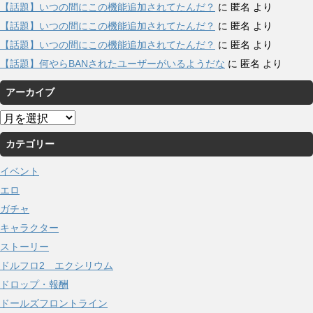
【話題】いつの間にこの機能追加されてたんだ？
に
匿名
より
【話題】いつの間にこの機能追加されてたんだ？
に
匿名
より
【話題】いつの間にこの機能追加されてたんだ？
に
匿名
より
【話題】何やらBANされたユーザーがいるようだな
に
匿名
より
アーカイブ
ア
ー
カテゴリー
カ
イ
イベント
ブ
エロ
ガチャ
キャラクター
ストーリー
ドルフロ2 エクシリウム
ドロップ・報酬
ドールズフロントライン