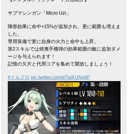
サブマシンガン「Micro Uzi」
陣形効果に命中+15%が追加され、更に範囲も増えま
した。
専用装備で更に自身の火力と命中も上昇。
第2スキルでは焼夷手榴弾の効果範囲の敵に追加ダメ
ージを与えられます！
記憶の欠片と代用コアを集めて開放しましょう！
#ドルフロ
pic.twitter.com/gTIaKUNv6F