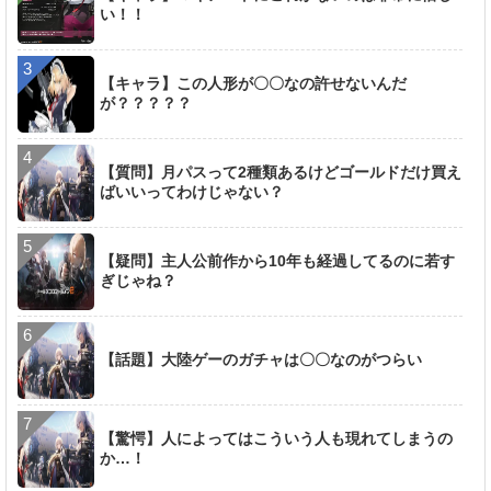
い！！
【キャラ】この人形が〇〇なの許せないんだ
が？？？？？
【質問】月パスって2種類あるけどゴールドだけ買え
ばいいってわけじゃない？
【疑問】主人公前作から10年も経過してるのに若す
ぎじゃね？
【話題】大陸ゲーのガチャは〇〇なのがつらい
【驚愕】人によってはこういう人も現れてしまうの
か…！