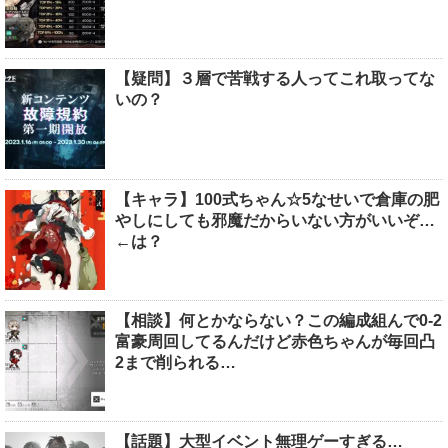
【疑問】３層で苦戦する人ってこれ取ってな
いの？
【キャラ】100式ちゃん☆5なせいで倉庫の肥
やしにしても邪魔だからいない方がいいぞ…
←は？
【相談】何とかならない？この編成組んで0-2
富豪周回してるんだけど赤色ちゃんが毎回凸
2まで削られる…
【話題】大型イベント無理ゲーすぎる…