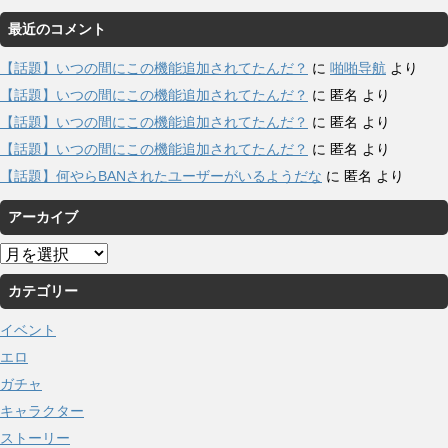
最近のコメント
【話題】いつの間にこの機能追加されてたんだ？
に
啪啪导航
より
【話題】いつの間にこの機能追加されてたんだ？
に
匿名
より
【話題】いつの間にこの機能追加されてたんだ？
に
匿名
より
【話題】いつの間にこの機能追加されてたんだ？
に
匿名
より
【話題】何やらBANされたユーザーがいるようだな
に
匿名
より
アーカイブ
ア
ー
カテゴリー
カ
イ
イベント
ブ
エロ
ガチャ
キャラクター
ストーリー