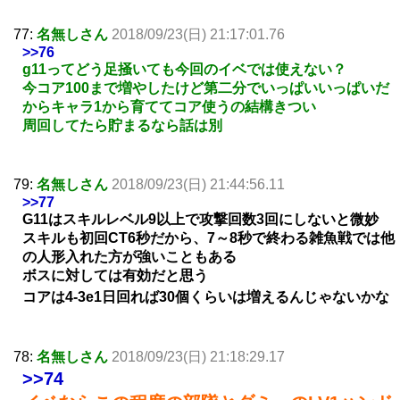
77:
名無しさん
2018/09/23(日) 21:17:01.76
>>76
g11ってどう足掻いても今回のイベでは使えない？
今コア100まで増やしたけど第二分でいっぱいいっぱいだ
からキャラ1から育ててコア使うの結構きつい
周回してたら貯まるなら話は別
79:
名無しさん
2018/09/23(日) 21:44:56.11
>>77
G11はスキルレベル9以上で攻撃回数3回にしないと微妙
スキルも初回CT6秒だから、7～8秒で終わる雑魚戦では他
の人形入れた方が強いこともある
ボスに対しては有効だと思う
コアは4-3e1日回れば30個くらいは増えるんじゃないかな
78:
名無しさん
2018/09/23(日) 21:18:29.17
>>74