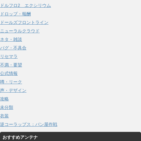
ドルフロ2 エクシリウム
ドロップ・報酬
ドールズフロントライン
ニューラルクラウド
ネタ・雑談
バグ・不具合
リセマラ
不満・要望
公式情報
噂・リーク
声・デザイン
攻略
未分類
衣装
逆コーラップス：パン屋作戦
おすすめアンテナ