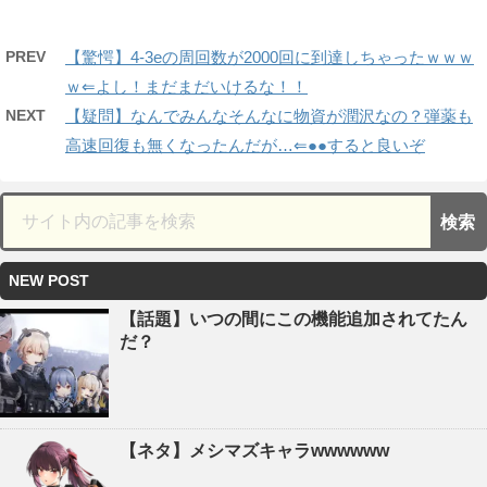
PREV
【驚愕】4-3eの周回数が2000回に到達しちゃったｗｗｗ
ｗ⇐よし！まだまだいけるな！！
NEXT
【疑問】なんでみんなそんなに物資が潤沢なの？弾薬も
高速回復も無くなったんだが…⇐●●すると良いぞ
NEW POST
【話題】いつの間にこの機能追加されてたん
だ？
【ネタ】メシマズキャラwwwwww