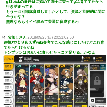
g11pickの最終日に始めて調子に乗ってg11育ててたから
行き詰まってる
もう一回別部隊育成し直したとして、資源と期限的に間に
合うかな？
無理ならもうイベ諦めて普通に育成するわ
74:
名無しさん
2018/09/23(日) 20:51:02.50
連投ｽﾏｿとりあえずwiki参考でこんな感じにしたけどこれ育
てたら行けるかね
トンプソンはお互いに食わせたらコア足りる…かなぁ