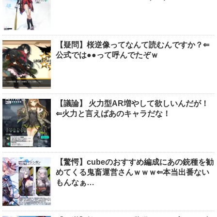
【疑問】桜逆像ってなんて読むんですか？⇐
公式では●●って呼んでたぞｗ
【議論】 火力型AR増やして欲しいんだが！
⇐火力と言えばあのキャラだな！
【驚愕】cubeのおすすめ編成にあの銃種を勧
めてくる鬼畜運営さんｗｗｗ⇐本当出番ない
もんなぁ…