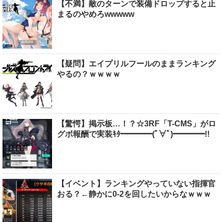
【不満】敵のターンで装備ドロップすると止
まるのやめろwwwww
【疑問】エイプリルフールのままランキング
やるの？ｗｗｗｗ
【驚愕】掲示板…！？☆3RF「T-CMS」がロ
グボ報酬で実装ｷﾀ━━━━(ﾟ∀ﾟ)━━━━!!
【イベント】ランキングやっていない指揮官
おる？←静かに0-2を回したいからなｗｗｗ