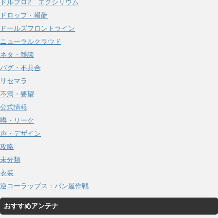
ドルフロ2 エクシリウム
ドロップ・報酬
ドールズフロントライン
ニューラルクラウド
ネタ・雑談
バグ・不具合
リセマラ
不満・要望
公式情報
噂・リーク
声・デザイン
攻略
未分類
衣装
逆コーラップス：パン屋作戦
おすすめアンテナ