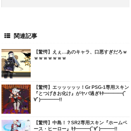
関連記事
【驚愕】えぇ…あのキャラ、口悪すぎだろｗ
ｗｗｗｗｗｗｗ
【驚愕】エッッッッッ！Gr PSG-1専用スキン
『とつげきお化け』がヤバ過ぎｷﾀ━━━━(ﾟ
∀ﾟ)━━━━!!
【驚愕】中島！？SR2専用スキン『ホームベ
ース・ヒーロー』ｷﾀ━━━(ﾟ∀ﾟ)━━━!!