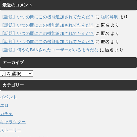
最近のコメント
【話題】いつの間にこの機能追加されてたんだ？
に
啪啪导航
より
【話題】いつの間にこの機能追加されてたんだ？
に
匿名
より
【話題】いつの間にこの機能追加されてたんだ？
に
匿名
より
【話題】いつの間にこの機能追加されてたんだ？
に
匿名
より
【話題】何やらBANされたユーザーがいるようだな
に
匿名
より
アーカイブ
ア
ー
カテゴリー
カ
イ
イベント
ブ
エロ
ガチャ
キャラクター
ストーリー