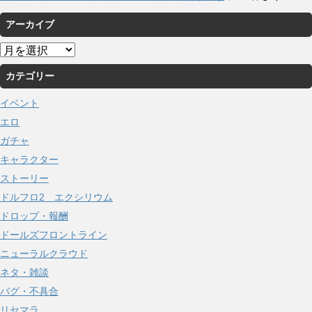
アーカイブ
ア
ー
カテゴリー
カ
イ
イベント
ブ
エロ
ガチャ
キャラクター
ストーリー
ドルフロ2 エクシリウム
ドロップ・報酬
ドールズフロントライン
ニューラルクラウド
ネタ・雑談
バグ・不具合
リセマラ