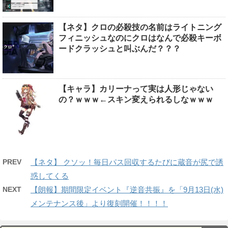
【ネタ】クロの必殺技の名前はライトニング
フィニッシュなのにクロはなんで必殺キーボ
ードクラッシュと叫ぶんだ？？？
【キャラ】カリーナって実は人形じゃない
の？ｗｗｗ←スキン変えられるしなｗｗｗ
PREV
【ネタ】 クソッ！毎日パス回収するたびに蔵音が尻で誘
惑してくる
NEXT
【朗報】期間限定イベント『逆音共振』を「9月13日(水)
メンテナンス後」より復刻開催！！！！