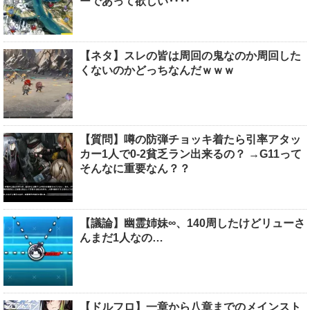
ーであって欲しい‥‥
【ネタ】スレの皆は周回の鬼なのか周回した
くないのかどっちなんだｗｗｗ
【質問】噂の防弾チョッキ着たら引率アタッ
カー1人で0-2貧乏ラン出来るの？ →G11って
そんなに重要なん？？
【議論】幽霊姉妹∞、140周したけどリューさ
んまだ1人なの…
【ドルフロ】一章から八章までのメインスト