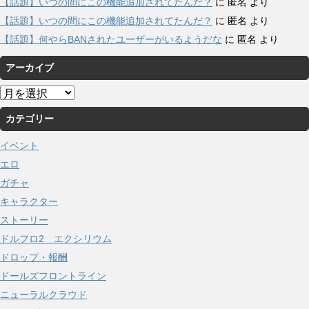
【話題】いつの間にこの機能追加されてたんだ？
に
匿名
より
【話題】いつの間にこの機能追加されてたんだ？
に
匿名
より
【話題】何やらBANされたユーザーがいるようだな
に
匿名
より
アーカイブ
ア
ー
カテゴリー
カ
イ
イベント
ブ
エロ
ガチャ
キャラクター
ストーリー
ドルフロ2 エクシリウム
ドロップ・報酬
ドールズフロントライン
ニューラルクラウド