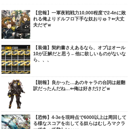
【悲報】一軍夜戦戦力10,000程度で2-4nに敗
れる俺よりドルフロ下手な奴おりゅ？⇐大丈
夫だぞｗ
【装備】契約書さえあるなら、オプはオール
10が正解だと思う←他に欲しいものがないな
ら、、、
【朗報】良かった…あのキャラの台詞は超翻
訳だったんだね…⇐俺は好きだけどｗ
【恐怖】4-3eを現時点で6000以上は周回して
る様なスコアを出してる奴らはむしろマクラ