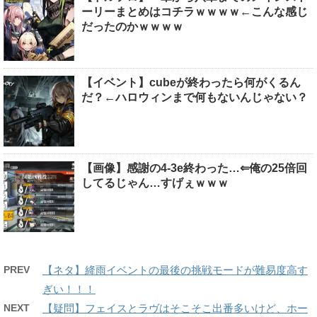
ーリーまとめはコチラｗｗｗｗ←こんな感じ
だったのかｗｗｗｗ
【イベント】cubeが終わったら何がくるん
だ？←ハロウィンまで何もないんじゃない？
【画像】感謝の4-3e終わった…⇐俺の25倍回
してるじゃん…すげぇｗｗｗ
PREV
【ネタ】絳雨イベントの最後の挑戦モードが難易度高す
ぎい！！！
NEXT
【疑問】フェイスとラヴはそこそこ出番多いけど、ホー