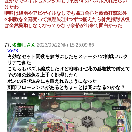
ばかりでスキルもメンタルも手付かずのパズル入れたらい
けたわ
咆哮は絳雨やアビゲイルなしでも協力会心と致命打撃以外
の関数を全部売って無理矢理4つずつ揃えたら雑魚掃討以後
は全然発動しなくなってかなり余裕が出来て面白かった
77:
名無しさん
2023/09/22(金) 15:25:09.66
>>73
有効なセット関数を参考にしたらステージ7の挑戦フルク
リアできた
こちらもパズル編成したけど咆哮は七花の必殺技で耐えて
その後の雑魚を上手く処理したら
ボスの飛び込みにも耐えれるようになった
刻印フローレンスがあるとちょっとは楽になるのかな？