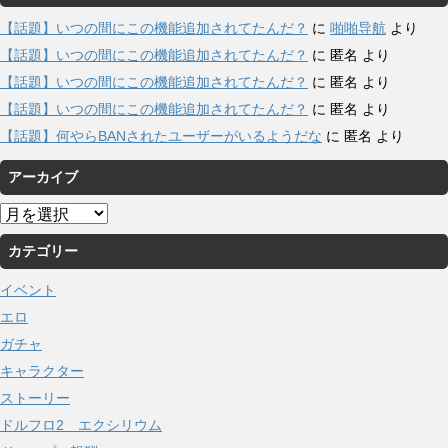
【話題】いつの間にこの機能追加されてたんだ？
に
啪啪导航
より
【話題】いつの間にこの機能追加されてたんだ？
に
匿名
より
【話題】いつの間にこの機能追加されてたんだ？
に
匿名
より
【話題】いつの間にこの機能追加されてたんだ？
に
匿名
より
【話題】何やらBANされたユーザーがいるようだな
に
匿名
より
アーカイブ
ア
ー
カテゴリー
カ
イ
イベント
ブ
エロ
ガチャ
キャラクター
ストーリー
ドルフロ2 エクシリウム