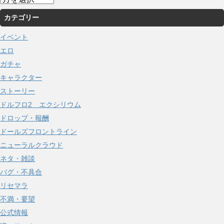
ー
カテゴリー
カ
イ
イベント
ブ
エロ
ガチャ
キャラクター
ストーリー
ドルフロ2 エクシリウム
ドロップ・報酬
ドールズフロントライン
ニューラルクラウド
ネタ・雑談
バグ・不具合
リセマラ
不満・要望
公式情報