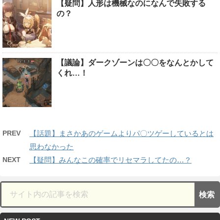
【疑問】人形は機械なのになんで失敗する
の？
【議論】ダークゾーンは〇〇をなんとかして
くれ…！
PREV
【話題】まさかあのゲームよりパ〇ツゲーしているとは
思わなかった
NEXT
【疑問】みんなこの確率でリセマラしてたの…？