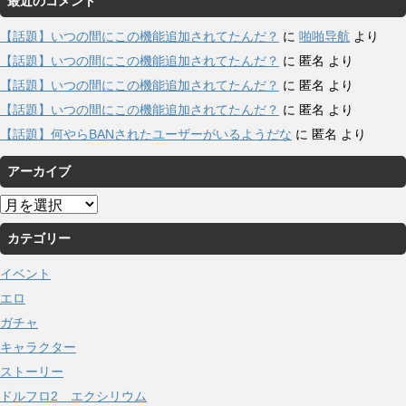
最近のコメント
【話題】いつの間にこの機能追加されてたんだ？
に
啪啪导航
より
【話題】いつの間にこの機能追加されてたんだ？
に
匿名
より
【話題】いつの間にこの機能追加されてたんだ？
に
匿名
より
【話題】いつの間にこの機能追加されてたんだ？
に
匿名
より
【話題】何やらBANされたユーザーがいるようだな
に
匿名
より
アーカイブ
ア
ー
カテゴリー
カ
イ
イベント
ブ
エロ
ガチャ
キャラクター
ストーリー
ドルフロ2 エクシリウム