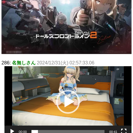
286:
名無しさん
2024/12/31(火) 02:57:33.06
動
画
プ
レ
ー
ヤ
ー
00:00
00:41