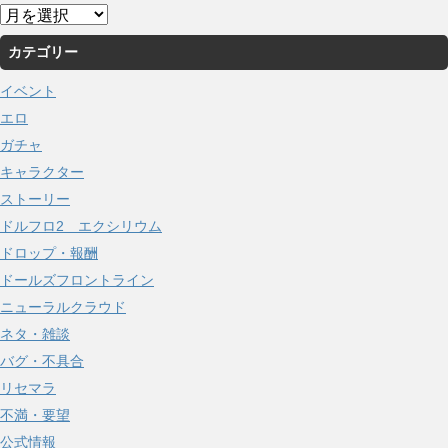
ア
ー
カテゴリー
カ
イ
イベント
ブ
エロ
ガチャ
キャラクター
ストーリー
ドルフロ2 エクシリウム
ドロップ・報酬
ドールズフロントライン
ニューラルクラウド
ネタ・雑談
バグ・不具合
リセマラ
不満・要望
公式情報