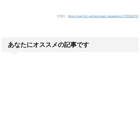
引用元：
https://egg.5ch.net/test/read.cgi/applism/1735561673/
あなたにオススメの記事です