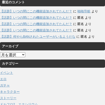
最近のコメント
【話題】いつの間にこの機能追加されてたんだ？
に
啪啪导航
より
【話題】いつの間にこの機能追加されてたんだ？
に
匿名
より
【話題】いつの間にこの機能追加されてたんだ？
に
匿名
より
【話題】いつの間にこの機能追加されてたんだ？
に
匿名
より
【話題】何やらBANされたユーザーがいるようだな
に
匿名
より
アーカイブ
ア
ー
カテゴリー
カ
イ
イベント
ブ
エロ
ガチャ
キャラクター
ストーリー
ドルフロ2 エクシリウム