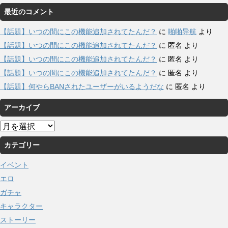
最近のコメント
【話題】いつの間にこの機能追加されてたんだ？
に
啪啪导航
より
【話題】いつの間にこの機能追加されてたんだ？
に
匿名
より
【話題】いつの間にこの機能追加されてたんだ？
に
匿名
より
【話題】いつの間にこの機能追加されてたんだ？
に
匿名
より
【話題】何やらBANされたユーザーがいるようだな
に
匿名
より
アーカイブ
ア
ー
カテゴリー
カ
イ
イベント
ブ
エロ
ガチャ
キャラクター
ストーリー