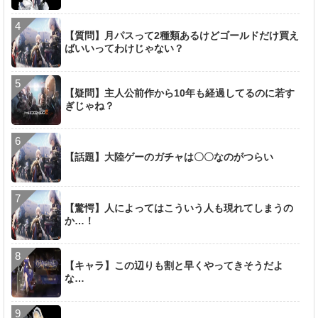
【質問】月パスって2種類あるけどゴールドだけ買え
ばいいってわけじゃない？
【疑問】主人公前作から10年も経過してるのに若す
ぎじゃね？
【話題】大陸ゲーのガチャは〇〇なのがつらい
【驚愕】人によってはこういう人も現れてしまうの
か…！
【キャラ】この辺りも割と早くやってきそうだよ
な…