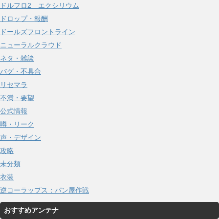
ドルフロ2 エクシリウム
ドロップ・報酬
ドールズフロントライン
ニューラルクラウド
ネタ・雑談
バグ・不具合
リセマラ
不満・要望
公式情報
噂・リーク
声・デザイン
攻略
未分類
衣装
逆コーラップス：パン屋作戦
おすすめアンテナ