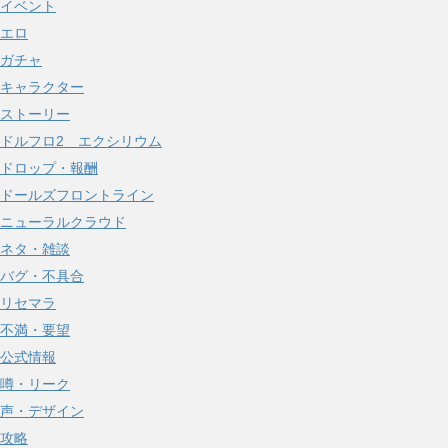
イベント
ブ
エロ
ガチャ
キャラクター
ストーリー
ドルフロ2 エクシリウム
ドロップ・報酬
ドールズフロントライン
ニューラルクラウド
ネタ・雑談
バグ・不具合
リセマラ
不満・要望
公式情報
噂・リーク
声・デザイン
攻略