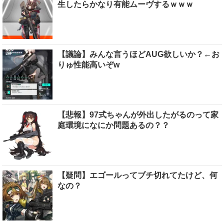
生したらかなり有能ムーヴするｗｗｗ
【議論】みんな言うほどAUG欲しいか？←お
りゅ性能高いぞw
【悲報】97式ちゃんが外出したがるのって家
庭環境になにか問題あるの？？
【疑問】エゴールってブチ切れてたけど、何
なの？