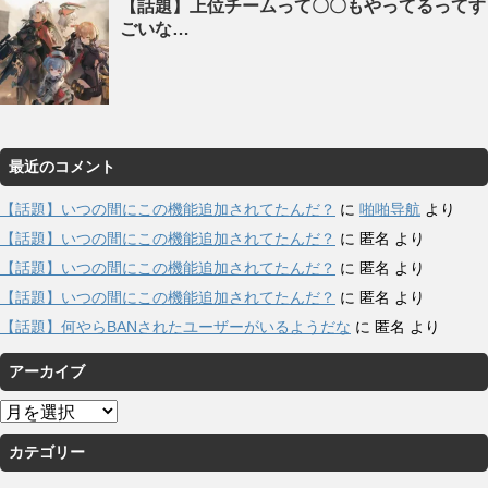
【話題】上位チームって〇〇もやってるってす
ごいな…
最近のコメント
【話題】いつの間にこの機能追加されてたんだ？
に
啪啪导航
より
【話題】いつの間にこの機能追加されてたんだ？
に
匿名
より
【話題】いつの間にこの機能追加されてたんだ？
に
匿名
より
【話題】いつの間にこの機能追加されてたんだ？
に
匿名
より
【話題】何やらBANされたユーザーがいるようだな
に
匿名
より
アーカイブ
ア
ー
カテゴリー
カ
イ