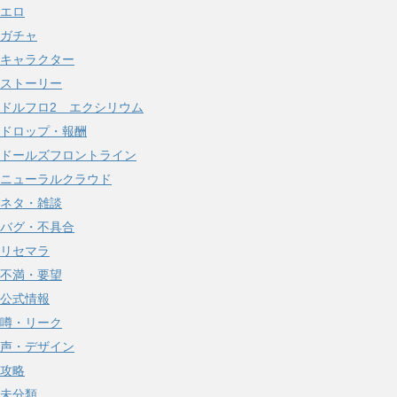
エロ
ガチャ
キャラクター
ストーリー
ドルフロ2 エクシリウム
ドロップ・報酬
ドールズフロントライン
ニューラルクラウド
ネタ・雑談
バグ・不具合
リセマラ
不満・要望
公式情報
噂・リーク
声・デザイン
攻略
未分類