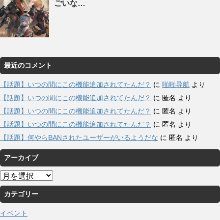
ごいな…
最近のコメント
【話題】いつの間にこの機能追加されてたんだ？
に
啪啪导航
より
【話題】いつの間にこの機能追加されてたんだ？
に
匿名
より
【話題】いつの間にこの機能追加されてたんだ？
に
匿名
より
【話題】いつの間にこの機能追加されてたんだ？
に
匿名
より
【話題】何やらBANされたユーザーがいるようだな
に
匿名
より
アーカイブ
ア
ー
カテゴリー
カ
イ
イベント
ブ