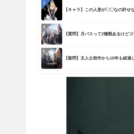
【キャラ】この人形が〇〇なの許せ
【質問】月パスって2種類あるけど
【疑問】主人公前作から10年も経過