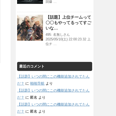
回爆 …
【話題】上位チームって
〇〇もやってるってすご
いな…
495: 名無しさん
2025/05/10(土) 22:00:23.32 上
位チ …
最近のコメント
【話題】いつの間にこの機能追加されてたん
だ？
に
啪啪导航
より
【話題】いつの間にこの機能追加されてたん
だ？
に
匿名
より
【話題】いつの間にこの機能追加されてたん
だ？
に
匿名
より