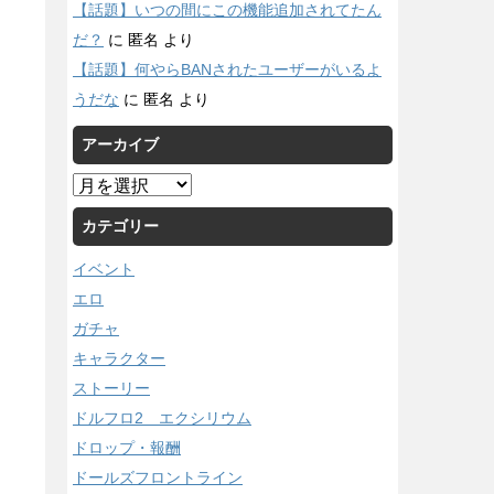
【話題】いつの間にこの機能追加されてたん
だ？
に
匿名
より
【話題】何やらBANされたユーザーがいるよ
うだな
に
匿名
より
アーカイブ
ア
ー
カテゴリー
カ
イ
イベント
ブ
エロ
ガチャ
キャラクター
ストーリー
ドルフロ2 エクシリウム
ドロップ・報酬
ドールズフロントライン