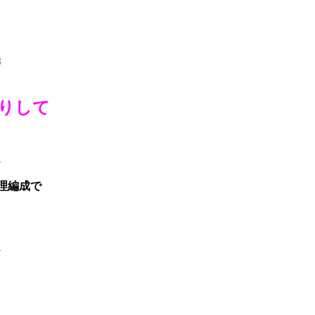
8
りして
1
理編成で
1