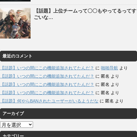
【話題】上位チームって〇〇もやってるってす
ごいな…
最近のコメント
【話題】いつの間にこの機能追加されてたんだ？
に
啪啪导航
より
【話題】いつの間にこの機能追加されてたんだ？
に
匿名
より
【話題】いつの間にこの機能追加されてたんだ？
に
匿名
より
【話題】いつの間にこの機能追加されてたんだ？
に
匿名
より
【話題】何やらBANされたユーザーがいるようだな
に
匿名
より
アーカイブ
ア
ー
カテゴリー
カ