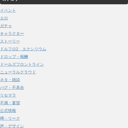
イ
イベント
ブ
エロ
ガチャ
キャラクター
ストーリー
ドルフロ2 エクシリウム
ドロップ・報酬
ドールズフロントライン
ニューラルクラウド
ネタ・雑談
バグ・不具合
リセマラ
不満・要望
公式情報
噂・リーク
声・デザイン