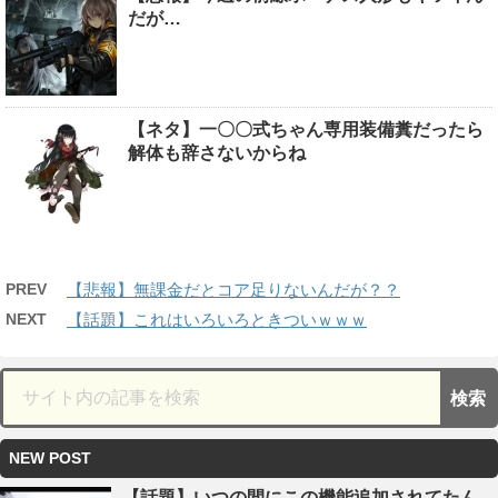
だが…
【ネタ】一〇〇式ちゃん専用装備糞だったら
解体も辞さないからね
PREV
【悲報】無課金だとコア足りないんだが？？
NEXT
【話題】これはいろいろときついｗｗｗ
NEW POST
【話題】いつの間にこの機能追加されてたん