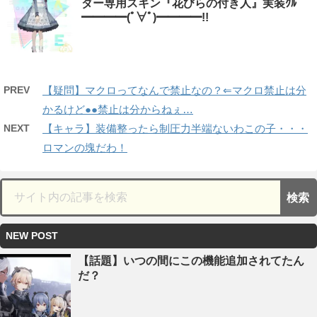
ダー専用スキン『花びらの付き人』実装ｸﾙ
━━━━(ﾟ∀ﾟ)━━━━!!
PREV
【疑問】マクロってなんで禁止なの？⇐マクロ禁止は分
かるけど●●禁止は分からねぇ…
NEXT
【キャラ】装備整ったら制圧力半端ないわこの子・・・
ロマンの塊だわ！
NEW POST
【話題】いつの間にこの機能追加されてたん
だ？