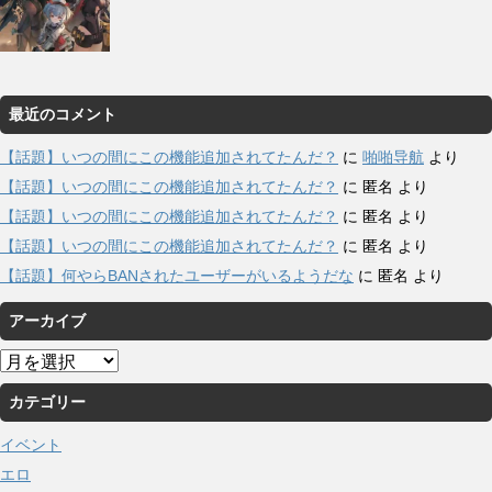
最近のコメント
【話題】いつの間にこの機能追加されてたんだ？
に
啪啪导航
より
【話題】いつの間にこの機能追加されてたんだ？
に
匿名
より
【話題】いつの間にこの機能追加されてたんだ？
に
匿名
より
【話題】いつの間にこの機能追加されてたんだ？
に
匿名
より
【話題】何やらBANされたユーザーがいるようだな
に
匿名
より
アーカイブ
ア
ー
カテゴリー
カ
イ
イベント
ブ
エロ