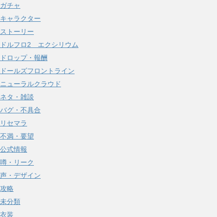
ガチャ
キャラクター
ストーリー
ドルフロ2 エクシリウム
ドロップ・報酬
ドールズフロントライン
ニューラルクラウド
ネタ・雑談
バグ・不具合
リセマラ
不満・要望
公式情報
噂・リーク
声・デザイン
攻略
未分類
衣装