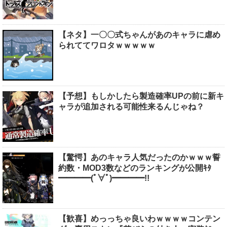
【ネタ】一〇〇式ちゃんがあのキャラに虐め
られててワロタｗｗｗｗｗ
【予想】もしかしたら製造確率UPの前に新キ
ャラが追加される可能性来るんじゃね？
【驚愕】あのキャラ人気だったのかｗｗｗ誓
約数・MOD3数などのランキングが公開ｷﾀ
━━━━(ﾟ∀ﾟ)━━━━!!
【歓喜】めっっちゃ良いわｗｗｗｗコンテン