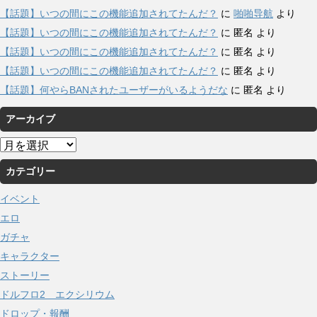
【話題】いつの間にこの機能追加されてたんだ？
に
啪啪导航
より
【話題】いつの間にこの機能追加されてたんだ？
に
匿名
より
【話題】いつの間にこの機能追加されてたんだ？
に
匿名
より
【話題】いつの間にこの機能追加されてたんだ？
に
匿名
より
【話題】何やらBANされたユーザーがいるようだな
に
匿名
より
アーカイブ
ア
ー
カテゴリー
カ
イ
イベント
ブ
エロ
ガチャ
キャラクター
ストーリー
ドルフロ2 エクシリウム
ドロップ・報酬