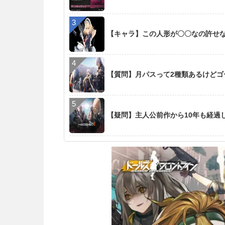
【キャラ】この人形が〇〇なの許せ
【質問】月パスって2種類あるけど
【疑問】主人公前作から10年も経過