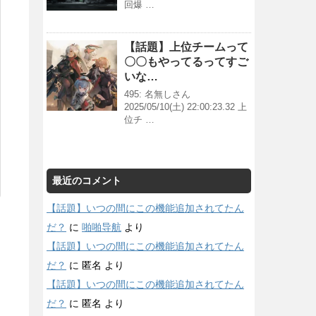
回爆 …
【話題】上位チームって
〇〇もやってるってすご
いな…
495: 名無しさん
2025/05/10(土) 22:00:23.32 上
位チ …
最近のコメント
【話題】いつの間にこの機能追加されてたん
だ？
に
啪啪导航
より
【話題】いつの間にこの機能追加されてたん
だ？
に
匿名
より
【話題】いつの間にこの機能追加されてたん
だ？
に
匿名
より