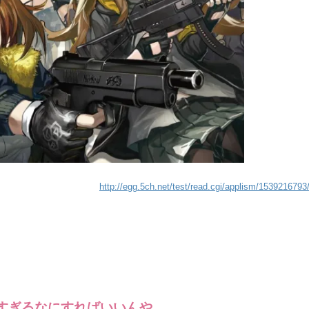
http://egg.5ch.net/test/read.cgi/applism/1539216793
すぎるなにすればいいんや