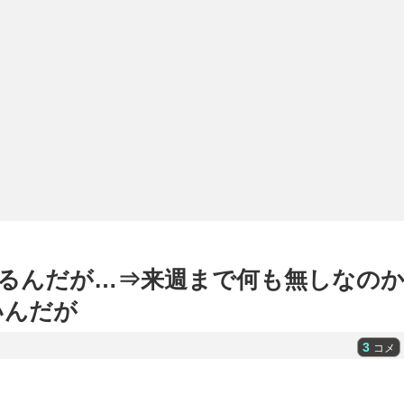
るんだが…⇒来週まで何も無しなの
いんだが
3
コメ