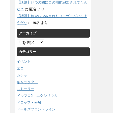
【話題】いつの間にこの機能追加されてたん
だ？
に
匿名
より
【話題】何やらBANされたユーザーがいるよ
うだな
に
匿名
より
アーカイブ
ア
ー
カテゴリー
カ
イ
イベント
ブ
エロ
/
ガチャ
キャラクター
ストーリー
ドルフロ2 エクシリウム
ドロップ・報酬
ドールズフロントライン