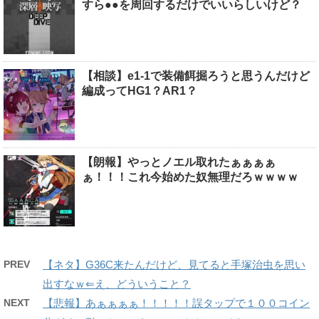
すら●●を周回するだけでいいらしいけど？
【相談】e1-1で装備餌掘ろうと思うんだけど
編成ってHG1？AR1？
【朗報】やっとノエル取れたぁぁぁぁ
ぁ！！！これ今始めた奴無理だろｗｗｗｗ
PREV
【ネタ】G36C来たんだけど、見てると手塚治虫を思い
出すなｗ⇐え、どういうこと？
NEXT
【悲報】あぁぁぁぁ！！！！！誤タップで１００コイン