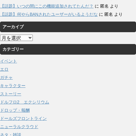
【話題】いつの間にこの機能追加されてたんだ？
に
匿名
より
【話題】何やらBANされたユーザーがいるようだな
に
匿名
より
アーカイブ
ア
ー
カテゴリー
カ
イ
イベント
ブ
エロ
ガチャ
キャラクター
ストーリー
ドルフロ2 エクシリウム
ドロップ・報酬
ドールズフロントライン
ニューラルクラウド
ネタ・雑談