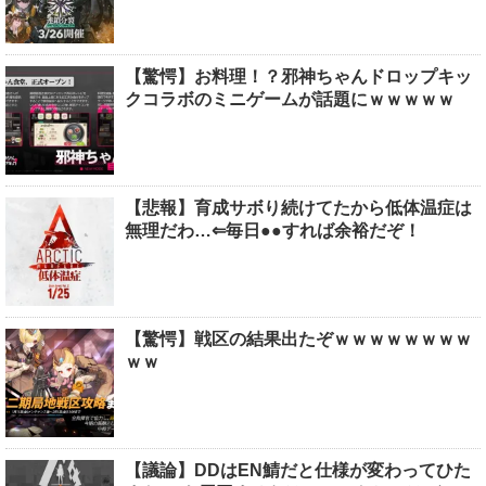
【驚愕】お料理！？邪神ちゃんドロップキッ
クコラボのミニゲームが話題にｗｗｗｗｗ
【悲報】育成サボり続けてたから低体温症は
無理だわ…⇐毎日●●すれば余裕だぞ！
【驚愕】戦区の結果出たぞｗｗｗｗｗｗｗｗ
ｗｗ
【議論】DDはEN鯖だと仕様が変わってひた