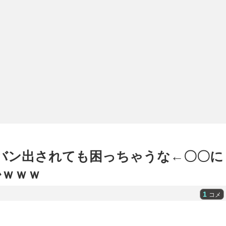
ンバン出されても困っちゃうな←〇〇に
かｗｗｗ
1
コメ