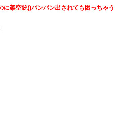
のに架空銃()バンバン出されても困っちゃう
5