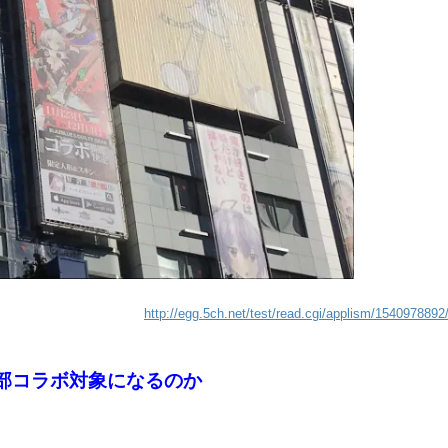
http://egg.5ch.net/test/read.cgi/applism/1540978892
部コラボ対象になるのか