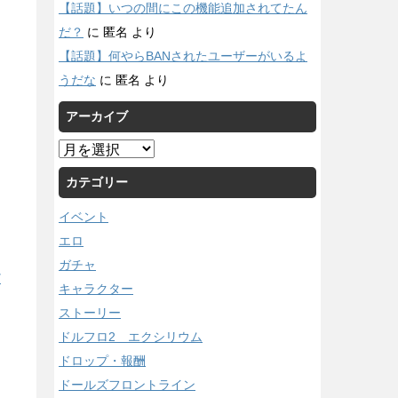
【話題】いつの間にこの機能追加されてたん
だ？
に
匿名
より
【話題】何やらBANされたユーザーがいるよ
うだな
に
匿名
より
アーカイブ
ア
ー
カテゴリー
カ
イ
イベント
ブ
エロ
ガチャ
/
キャラクター
ストーリー
ドルフロ2 エクシリウム
ドロップ・報酬
ドールズフロントライン