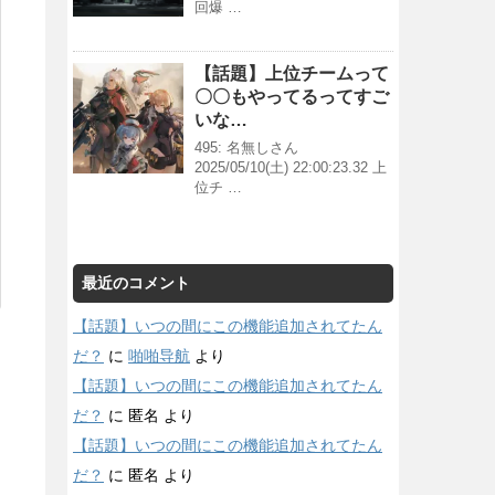
回爆 …
【話題】上位チームって
〇〇もやってるってすご
いな…
495: 名無しさん
2025/05/10(土) 22:00:23.32 上
位チ …
最近のコメント
【話題】いつの間にこの機能追加されてたん
だ？
に
啪啪导航
より
【話題】いつの間にこの機能追加されてたん
だ？
に
匿名
より
【話題】いつの間にこの機能追加されてたん
だ？
に
匿名
より