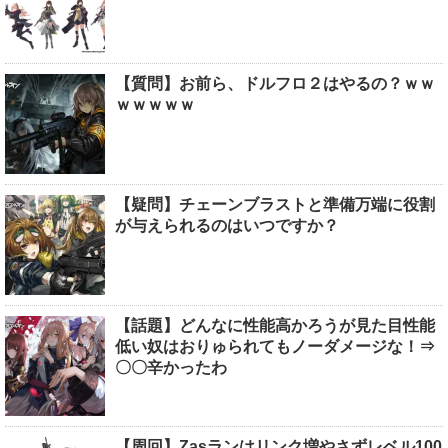
【質問】お前ら、ドルフロ２はやるの？ｗｗ
ｗｗｗｗｗ
【疑問】チェーンブラストと準備万端に役割
が与えられるのはいつですか？
【話題】どんなに性能高かろうが見た目性能
低い奴はおりゅられてもノーダメージな！⇒
〇〇辛かったわ
【周回】Zasランはリンク増やさずレベル100