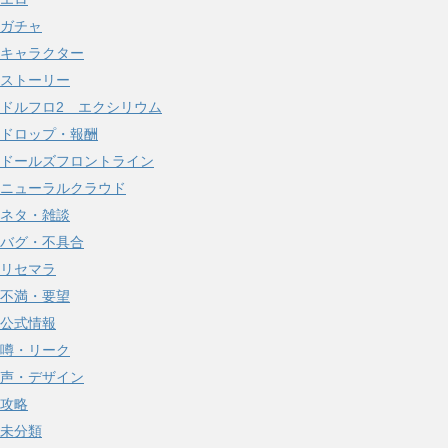
ガチャ
キャラクター
ストーリー
ドルフロ2 エクシリウム
ドロップ・報酬
ドールズフロントライン
ニューラルクラウド
ネタ・雑談
バグ・不具合
リセマラ
不満・要望
公式情報
噂・リーク
声・デザイン
攻略
未分類