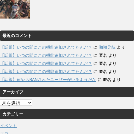
最近のコメント
【話題】いつの間にこの機能追加されてたんだ？
に
啪啪导航
より
【話題】いつの間にこの機能追加されてたんだ？
に
匿名
より
【話題】いつの間にこの機能追加されてたんだ？
に
匿名
より
【話題】いつの間にこの機能追加されてたんだ？
に
匿名
より
【話題】何やらBANされたユーザーがいるようだな
に
匿名
より
アーカイブ
ア
ー
カテゴリー
カ
イ
イベント
ブ
エロ