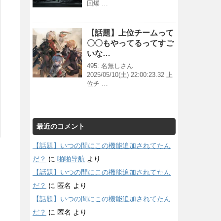
回爆 …
【話題】上位チームって
〇〇もやってるってすご
いな…
495: 名無しさん
2025/05/10(土) 22:00:23.32 上
位チ …
最近のコメント
【話題】いつの間にこの機能追加されてたん
だ？
に
啪啪导航
より
【話題】いつの間にこの機能追加されてたん
だ？
に
匿名
より
【話題】いつの間にこの機能追加されてたん
だ？
に
匿名
より