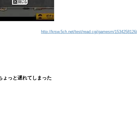
http://krsw.5ch.net/test/read.cgi/gamesm/1534258126
ちょっと遅れてしまった