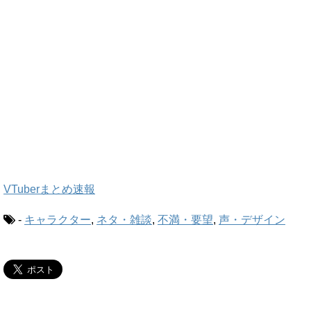
VTuberまとめ速報
-
キャラクター
,
ネタ・雑談
,
不満・要望
,
声・デザイン