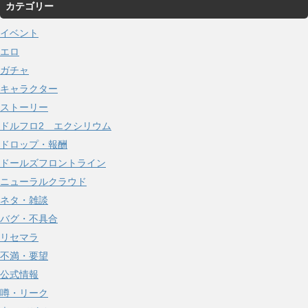
カテゴリー
カ
イ
イベント
ブ
エロ
ガチャ
キャラクター
ストーリー
ドルフロ2 エクシリウム
ドロップ・報酬
ドールズフロントライン
ニューラルクラウド
ネタ・雑談
バグ・不具合
リセマラ
不満・要望
公式情報
噂・リーク