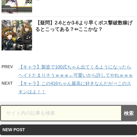
【疑問】2-6とか3-6より早くボス撃破数稼げ
るとこってある？⇐ここかな？
PREV
【キャラ】製造で100式ちゃん出てくるようになったら
ヘイトたまりそうｗｗｗ←可愛いから許してやれｗｗｗ
NEXT
【キャラ】この416ちゃん最高に好きなんだが⇒このス
キンはよ！！
NEW POST