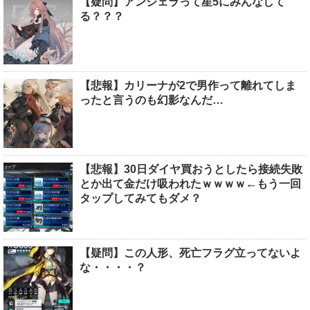
【疑問】アンジェラって星5にみんなして
る？？？
【悲報】カリーナが2で男作って離れてしま
ったと言うのも幻影なんだ…
【悲報】30日ダイヤ買おうとしたら接続失敗
とか出て金だけ吸われたｗｗｗｗ←もう一回
タップしてみてもダメ？
【疑問】この人形、死亡フラグ立ってないよ
な・・・・？