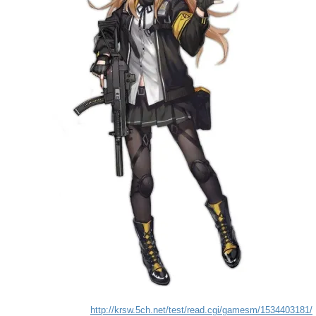
http://krsw.5ch.net/test/read.cgi/gamesm/1534403181/