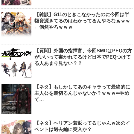
【雑談】G11のときこなかったのに今回は半
額資源きてるのはわかってるんやろなぁｗｗ
←偶然やろｗｗｗ
【質問】外国の指揮官、今回SMGはPEQの方
がいいって書かれてるけど日本でPEQつけて
る人あまり見ない？？
【ネタ】もしかしてあのキャラって最終的に
主人公を裏切るんじゃないか？ｗｗｗ⇐やめ
て…
【ネタ】ヘリアン若返ってるじゃんｗ次のイ
ベントは過去編に突入か？