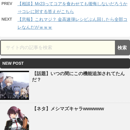
PREV
【相談】Mr23ってコアを食わせても後悔しないだろうか
⇒コレに対する答えがこちら
NEXT
【悲報】これマジ？ 金高速弾レシピぶん回したら全部コ
レなんだがｗｗｗ
NEW POST
【話題】いつの間にこの機能追加されてたん
だ？
【ネタ】メシマズキャラwwwwww