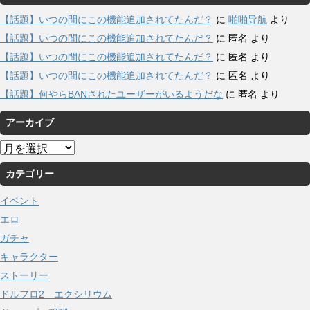
【話題】いつの間にこの機能追加されてたんだ？
に
啪啪导航
より
【話題】いつの間にこの機能追加されてたんだ？
に
匿名
より
【話題】いつの間にこの機能追加されてたんだ？
に
匿名
より
【話題】いつの間にこの機能追加されてたんだ？
に
匿名
より
【話題】何やらBANされたユーザーがいるようだな
に
匿名
より
アーカイブ
ア
ー
カテゴリー
カ
イ
イベント
ブ
エロ
ガチャ
キャラクター
ストーリー
ドルフロ2 エクシリウム