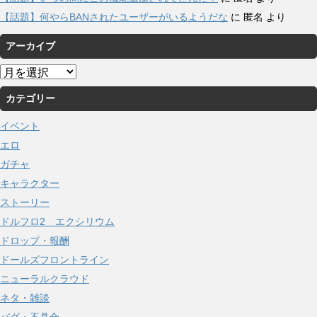
【話題】何やらBANされたユーザーがいるようだな
に
匿名
より
アーカイブ
ア
ー
カテゴリー
カ
イ
イベント
ブ
エロ
ガチャ
キャラクター
ストーリー
ドルフロ2 エクシリウム
ドロップ・報酬
ドールズフロントライン
ニューラルクラウド
ネタ・雑談
バグ・不具合