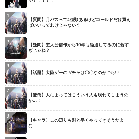
【質問】月パスって2種類あるけどゴールドだけ買え
ばいいってわけじゃない？
【疑問】主人公前作から10年も経過してるのに若す
ぎじゃね？
【話題】大陸ゲーのガチャは〇〇なのがつらい
【驚愕】人によってはこういう人も現れてしまうの
か…！
【キャラ】この辺りも割と早くやってきそうだよ
な…