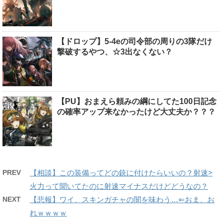
【ドロップ】5-4eの司令部の周りの3隊だけ
撃破するやつ、☆3出なくない？
【PU】おまえら頼みの綱にしてた100日記念
の確率アップ来なかったけど大丈夫か？？？
PREV
【相談】この装備ってどの銃に付けたらいいの？射速>
火力って聞いてたのに射速マイナスだけどどうなの？
NEXT
【悲報】ワイ、スキンガチャの闇を味わう…⇐おま、お
れｗｗｗｗ