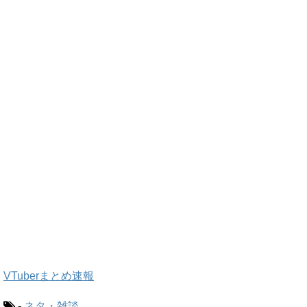
VTuberまとめ速報
-
ネタ・雑談