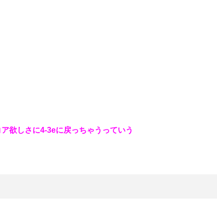
コア欲しさに4-3eに戻っちゃうっていう