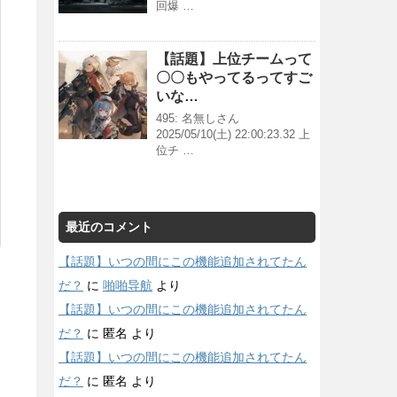
回爆 …
【話題】上位チームって
〇〇もやってるってすご
いな…
495: 名無しさん
2025/05/10(土) 22:00:23.32 上
位チ …
最近のコメント
【話題】いつの間にこの機能追加されてたん
だ？
に
啪啪导航
より
【話題】いつの間にこの機能追加されてたん
だ？
に
匿名
より
【話題】いつの間にこの機能追加されてたん
だ？
に
匿名
より