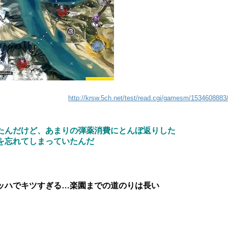
http://krsw.5ch.net/test/read.cgi/gamesm/1534608883
ったんだけど、あまりの弾薬消費にとんぼ返りした
とを忘れてしまっていたんだ
ッハでキツすぎる…楽園までの道のりは長い