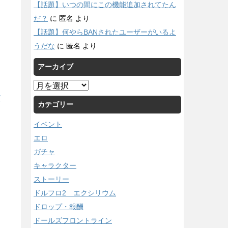
【話題】いつの間にこの機能追加されてたん
だ？
に
匿名
より
【話題】何やらBANされたユーザーがいるよ
うだな
に
匿名
より
アーカイブ
ア
ー
/
カテゴリー
カ
イ
イベント
ブ
エロ
ガチャ
キャラクター
ストーリー
ドルフロ2 エクシリウム
ドロップ・報酬
ドールズフロントライン