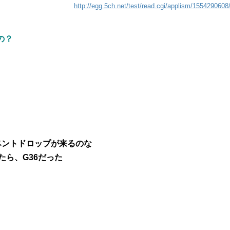
http://egg.5ch.net/test/read.cgi/applism/1554290608
の？
ベントドロップが来るのな
たら、G36だった