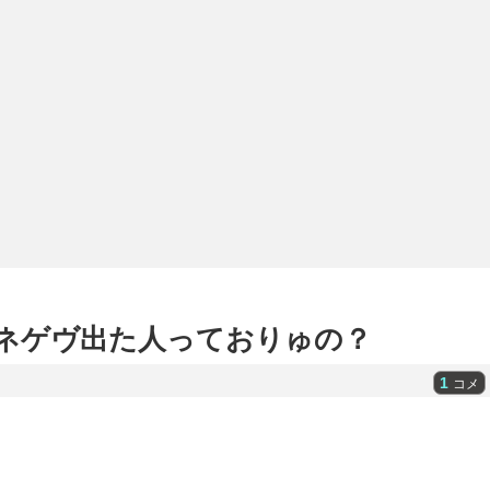
でネゲヴ出た人っておりゅの？
1
コメ