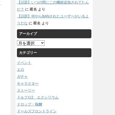
【話題】いつの間にこの機能追加されてたん
/
だ？
に
匿名
より
【話題】何やらBANされたユーザーがいるよ
うだな
に
匿名
より
アーカイブ
ア
ー
カテゴリー
カ
イ
イベント
ブ
エロ
ガチャ
キャラクター
ストーリー
ドルフロ2 エクシリウム
ドロップ・報酬
ドールズフロントライン