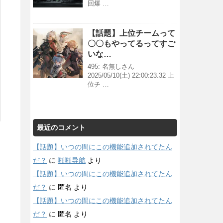
回爆 …
【話題】上位チームって
〇〇もやってるってすご
いな…
495: 名無しさん
2025/05/10(土) 22:00:23.32 上
位チ …
最近のコメント
【話題】いつの間にこの機能追加されてたん
だ？
に
啪啪导航
より
【話題】いつの間にこの機能追加されてたん
だ？
に
匿名
より
【話題】いつの間にこの機能追加されてたん
だ？
に
匿名
より