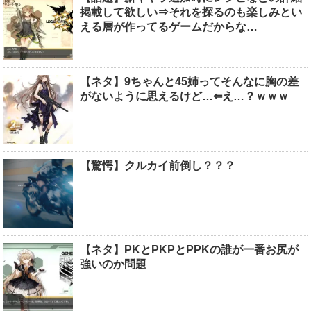
掲載して欲しい⇒それを探るのも楽しみとい
える層が作ってるゲームだからな…
【ネタ】9ちゃんと45姉ってそんなに胸の差
がないように思えるけど…⇐え…？ｗｗｗ
【驚愕】クルカイ前倒し？？？
【ネタ】PKとPKPとPPKの誰が一番お尻が
強いのか問題