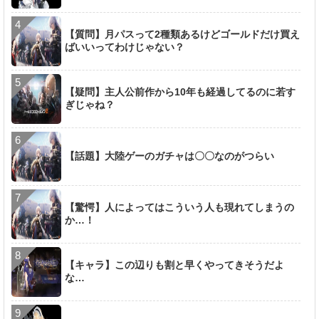
【質問】月パスって2種類あるけどゴールドだけ買え
ばいいってわけじゃない？
【疑問】主人公前作から10年も経過してるのに若す
ぎじゃね？
【話題】大陸ゲーのガチャは〇〇なのがつらい
【驚愕】人によってはこういう人も現れてしまうの
か…！
【キャラ】この辺りも割と早くやってきそうだよ
な…