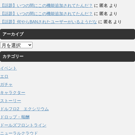
【話題】いつの間にこの機能追加されてたんだ？
に
匿名
より
【話題】いつの間にこの機能追加されてたんだ？
に
匿名
より
【話題】何やらBANされたユーザーがいるようだな
に
匿名
より
アーカイブ
ア
ー
カテゴリー
カ
イ
イベント
ブ
エロ
ガチャ
キャラクター
ストーリー
ドルフロ2 エクシリウム
ドロップ・報酬
ドールズフロントライン
ニューラルクラウド