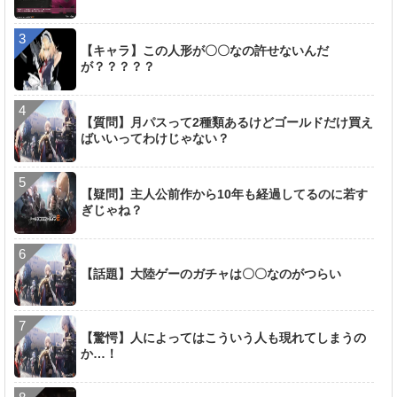
【キャラ】この人形が〇〇なの許せないんだ
が？？？？？
【質問】月パスって2種類あるけどゴールドだけ買え
ばいいってわけじゃない？
【疑問】主人公前作から10年も経過してるのに若す
ぎじゃね？
【話題】大陸ゲーのガチャは〇〇なのがつらい
【驚愕】人によってはこういう人も現れてしまうの
か…！