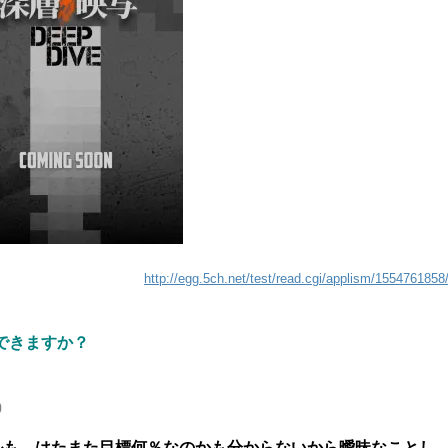
http://egg.5ch.net/test/read.cgi/applism/1554761858
できますか？
0
ルも、はたまた目標何％なのかも分からないから曖昧なことし