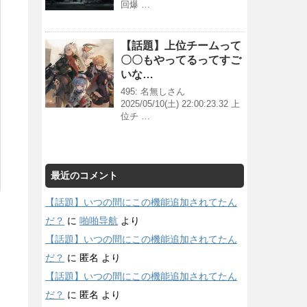
回爆 …
【話題】上位チームって
〇〇もやってるってすご
いな…
495: 名無しさん
2025/05/10(土) 22:00:23.32 上
位チ …
最近のコメント
【話題】いつの間にこの機能追加されてたん
だ？
に
啪啪导航
より
【話題】いつの間にこの機能追加されてたん
だ？
に
匿名
より
【話題】いつの間にこの機能追加されてたん
だ？
に
匿名
より