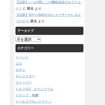
【話題】いつの間にこの機能追加されてたん
だ？
に
匿名
より
【話題】何やらBANされたユーザーがいるよ
うだな
に
匿名
より
アーカイブ
ア
ー
カテゴリー
カ
イ
イベント
ブ
エロ
/
ガチャ
キャラクター
ストーリー
ドルフロ2 エクシリウム
ドロップ・報酬
ドールズフロントライン