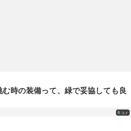
挑む時の装備って、緑で妥協しても良
0
コメ