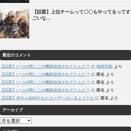
【話題】上位チームって〇〇もやってるってす
ごいな…
最近のコメント
【話題】いつの間にこの機能追加されてたんだ？
に
啪啪导航
より
【話題】いつの間にこの機能追加されてたんだ？
に
匿名
より
【話題】いつの間にこの機能追加されてたんだ？
に
匿名
より
【話題】いつの間にこの機能追加されてたんだ？
に
匿名
より
【話題】何やらBANされたユーザーがいるようだな
に
匿名
より
アーカイブ
ア
ー