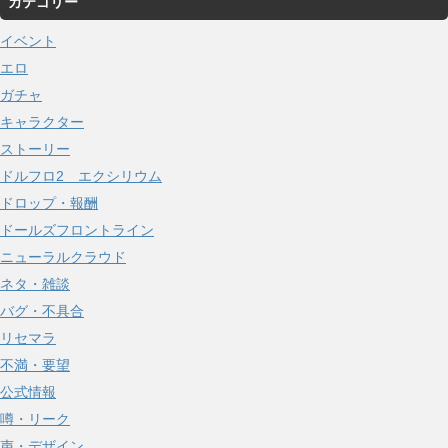
カテゴリー
カ
イ
イベント
ブ
エロ
ガチャ
キャラクター
ストーリー
ドルフロ2 エクシリウム
ドロップ・報酬
ドールズフロントライン
ニューラルクラウド
ネタ・雑談
バグ・不具合
リセマラ
不満・要望
公式情報
噂・リーク
声・デザイン