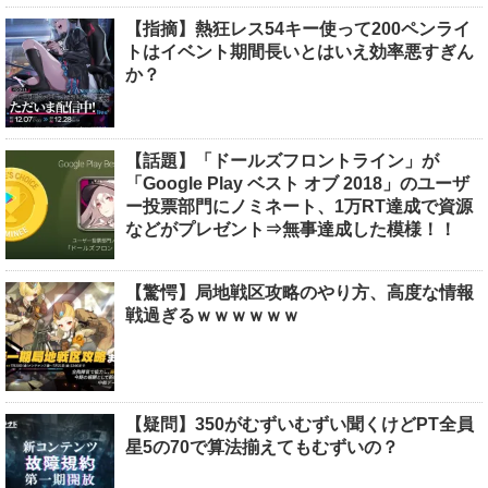
【指摘】熱狂レス54キー使って200ペンライ
トはイベント期間長いとはいえ効率悪すぎん
か？
【話題】「ドールズフロントライン」が
「Google Play ベスト オブ 2018」のユーザ
ー投票部門にノミネート、1万RT達成で資源
などがプレゼント⇒無事達成した模様！！
【驚愕】局地戦区攻略のやり方、高度な情報
戦過ぎるｗｗｗｗｗｗ
【疑問】350がむずいむずい聞くけどPT全員
星5の70で算法揃えてもむずいの？