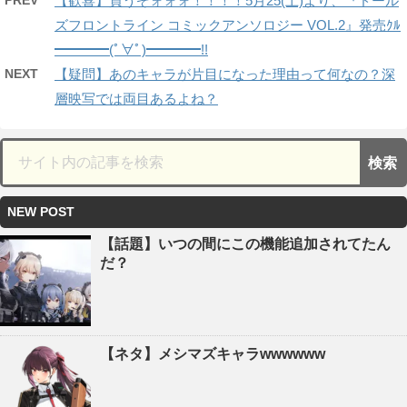
PREV
【歓喜】買うぞォォォ！！！！5月25(土)より、『ドール
ズフロントライン コミックアンソロジー VOL.2』発売ｸﾙ
━━━━(ﾟ∀ﾟ)━━━━!!
NEXT
【疑問】あのキャラが片目になった理由って何なの？深
層映写では両目あるよね？
NEW POST
【話題】いつの間にこの機能追加されてたん
だ？
【ネタ】メシマズキャラwwwwww