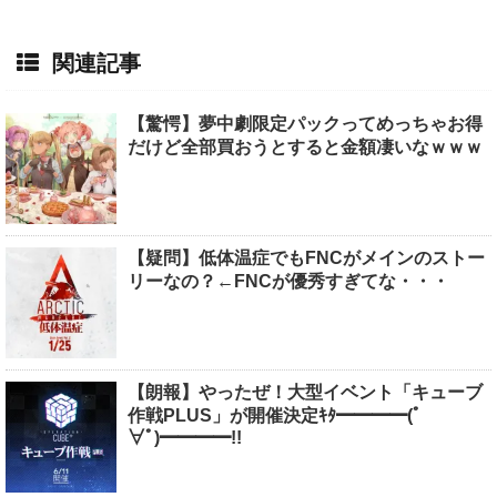
関連記事
【驚愕】夢中劇限定パックってめっちゃお得
だけど全部買おうとすると金額凄いなｗｗｗ
【疑問】低体温症でもFNCがメインのストー
リーなの？←FNCが優秀すぎてな・・・
【朗報】やったぜ！大型イベント「キューブ
作戦PLUS」が開催決定ｷﾀ━━━━(ﾟ
∀ﾟ)━━━━!!