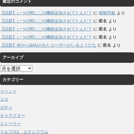
最近のコメント
【話題】いつの間にこの機能追加されてたんだ？
に
啪啪导航
より
【話題】いつの間にこの機能追加されてたんだ？
に
匿名
より
【話題】いつの間にこの機能追加されてたんだ？
に
匿名
より
【話題】いつの間にこの機能追加されてたんだ？
に
匿名
より
【話題】何やらBANされたユーザーがいるようだな
に
匿名
より
アーカイブ
ア
ー
カテゴリー
カ
イ
イベント
ブ
エロ
ガチャ
キャラクター
ストーリー
ドルフロ2 エクシリウム