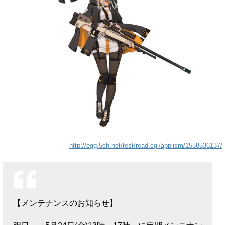
http://egg.5ch.net/test/read.cgi/applism/1558536137/
【メンテナンスのお知らせ】