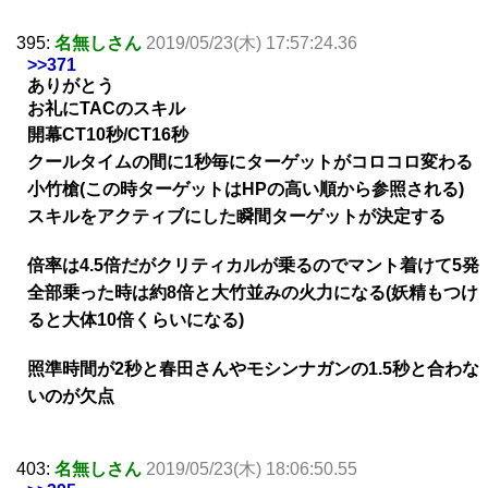
395:
名無しさん
2019/05/23(木) 17:57:24.36
>>371
ありがとう
お礼にTACのスキル
開幕CT10秒/CT16秒
クールタイムの間に1秒毎にターゲットがコロコロ変わる
小竹槍(この時ターゲットはHPの高い順から参照される)
スキルをアクティブにした瞬間ターゲットが決定する
倍率は4.5倍だがクリティカルが乗るのでマント着けて5発
全部乗った時は約8倍と大竹並みの火力になる(妖精もつけ
ると大体10倍くらいになる)
照準時間が2秒と春田さんやモシンナガンの1.5秒と合わな
いのが欠点
403:
名無しさん
2019/05/23(木) 18:06:50.55