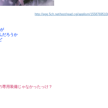
http://egg.5ch.net/test/read.cgi/applism/1558769510
備が
んだろうか
ど
の専用装備じゃなかったっけ？