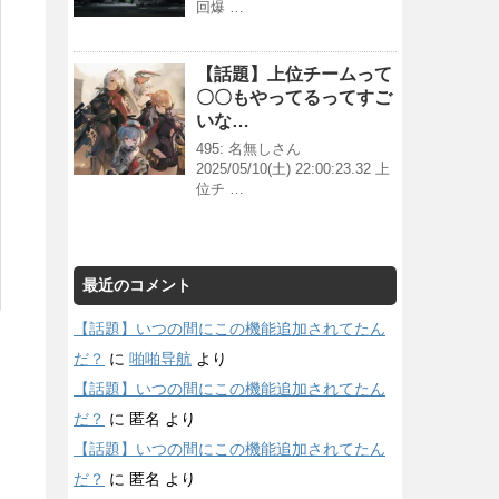
回爆 …
【話題】上位チームって
〇〇もやってるってすご
いな…
495: 名無しさん
2025/05/10(土) 22:00:23.32 上
位チ …
最近のコメント
【話題】いつの間にこの機能追加されてたん
だ？
に
啪啪导航
より
【話題】いつの間にこの機能追加されてたん
だ？
に
匿名
より
【話題】いつの間にこの機能追加されてたん
だ？
に
匿名
より