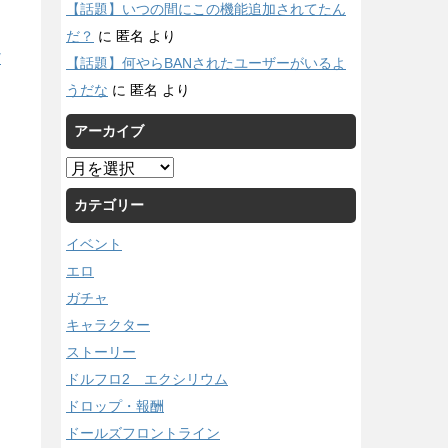
【話題】いつの間にこの機能追加されてたん
だ？
に
匿名
より
/
【話題】何やらBANされたユーザーがいるよ
うだな
に
匿名
より
アーカイブ
ア
ー
カテゴリー
カ
イ
イベント
ブ
エロ
ガチャ
キャラクター
ストーリー
ドルフロ2 エクシリウム
ドロップ・報酬
ドールズフロントライン