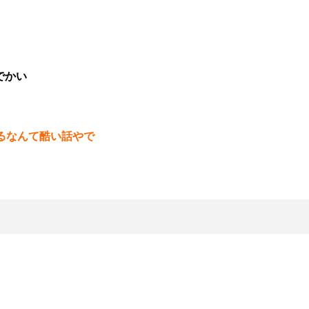
でかい
るなんて酷い話やで