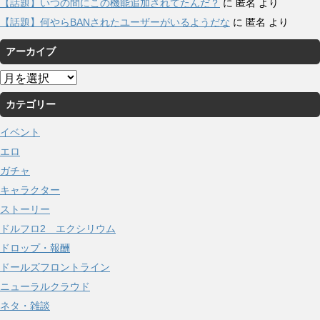
【話題】いつの間にこの機能追加されてたんだ？
に
匿名
より
【話題】何やらBANされたユーザーがいるようだな
に
匿名
より
アーカイブ
ア
ー
カテゴリー
カ
イ
イベント
ブ
エロ
ガチャ
キャラクター
ストーリー
ドルフロ2 エクシリウム
ドロップ・報酬
ドールズフロントライン
ニューラルクラウド
ネタ・雑談