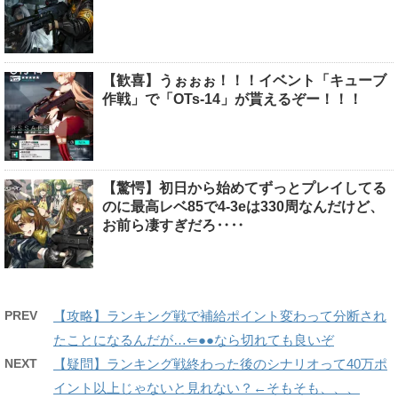
【歓喜】うぉぉぉ！！！イベント「キューブ
作戦」で「OTs-14」が貰えるぞー！！！
【驚愕】初日から始めてずっとプレイしてる
のに最高レベ85で4-3eは330周なんだけど、
お前ら凄すぎだろ‥‥
PREV
【攻略】ランキング戦で補給ポイント変わって分断され
たことになるんだが…⇐●●なら切れても良いぞ
NEXT
【疑問】ランキング戦終わった後のシナリオって40万ポ
イント以上じゃないと見れない？←そもそも、、、