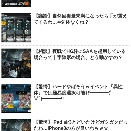
【議論】自然回復量未満になったら手が震え
てくるわ…⇐勿体なくね？
【相談】夜戦でHG枠にSAAを起用している
場合って十字陣形の場合、どう動かすの？
【驚愕】ハードやばそうｗイベント『異性
体』では難易度選択可能ｷﾀ━━━━(ﾟ
∀ﾟ)━━━━!!
【驚愕】iPad air3とどいたけどガクガクだっ
たわ…iPhone8の方が良いわｗｗｗ