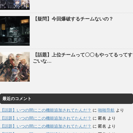
【疑問】今回爆破するチームないの？
【話題】上位チームって〇〇もやってるってす
ごいな…
最近のコメント
【話題】いつの間にこの機能追加されてたんだ？
に
啪啪导航
より
【話題】いつの間にこの機能追加されてたんだ？
に
匿名
より
【話題】いつの間にこの機能追加されてたんだ？
に
匿名
より