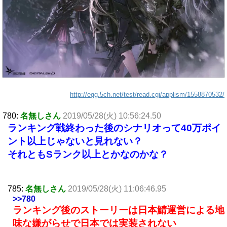
http://egg.5ch.net/test/read.cgi/applism/1558870532/
780:
名無しさん
2019/05/28(火) 10:56:24.50
ランキング戦終わった後のシナリオって40万ポイ
ント以上じゃないと見れない？
それともSランク以上とかなのかな？
785:
名無しさん
2019/05/28(火) 11:06:46.95
>>780
ランキング後のストーリーは日本鯖運営による地
味な嫌がらせで日本では実装されない