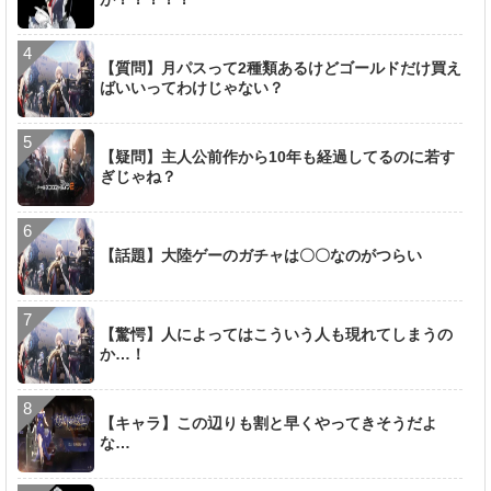
【質問】月パスって2種類あるけどゴールドだけ買え
ばいいってわけじゃない？
【疑問】主人公前作から10年も経過してるのに若す
ぎじゃね？
【話題】大陸ゲーのガチャは〇〇なのがつらい
【驚愕】人によってはこういう人も現れてしまうの
か…！
【キャラ】この辺りも割と早くやってきそうだよ
な…