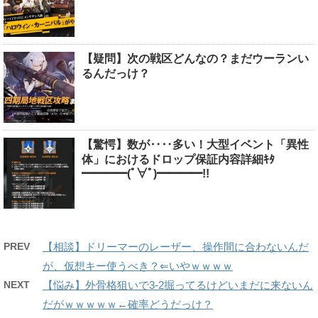
【疑問】次の戦区どんなの？まだウーランい
るんだっけ？
【驚愕】数が‥‥多い！大型イベント「異性
体」におけるドロップ保証内容詳細ｷﾀ
━━━━(ﾟ∀ﾟ)━━━━!!
PREV
【相談】ドリーマーのレーザー、操作間に合わないんだ
が、仮想キー使うべき？⇐いやｗｗｗｗ
NEXT
【悩み】外骨格狙いで3-2掘ってるけどいまだに来ないん
だがｗｗｗｗｗ←確率どうだっけ？