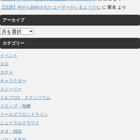
【話題】何やらBANされたユーザーがいるようだな
に
匿名
より
アーカイブ
ア
ー
カテゴリー
カ
イ
イベント
ブ
エロ
ガチャ
キャラクター
ストーリー
ドルフロ2 エクシリウム
ドロップ・報酬
ドールズフロントライン
ニューラルクラウド
ネタ・雑談
バグ・不具合