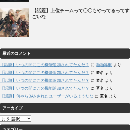
【話題】上位チームって〇〇もやってるってす
ごいな…
最近のコメント
【話題】いつの間にこの機能追加されてたんだ？
に
啪啪导航
より
【話題】いつの間にこの機能追加されてたんだ？
に
匿名
より
【話題】いつの間にこの機能追加されてたんだ？
に
匿名
より
【話題】いつの間にこの機能追加されてたんだ？
に
匿名
より
【話題】何やらBANされたユーザーがいるようだな
に
匿名
より
アーカイブ
ア
ー
カテゴリー