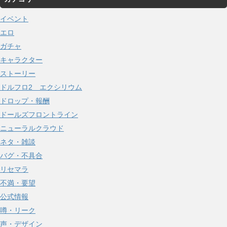
カ
イ
イベント
ブ
エロ
ガチャ
キャラクター
ストーリー
ドルフロ2 エクシリウム
ドロップ・報酬
ドールズフロントライン
ニューラルクラウド
ネタ・雑談
バグ・不具合
リセマラ
不満・要望
公式情報
噂・リーク
声・デザイン