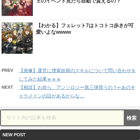
ェのイベント見たら自動で貰えるの？
【わかる】フェレット7はトコトコ歩きが可
愛いよなwwww
PREV
【画像】運営に捜索妖精のスキルについて問い合わせを
してみた結果ｗｗｗ
NEXT
【相談】お前ら、アンソロジー第三弾買うの？⇐あのキ
ャラメインの話があるからな…
NEW POST