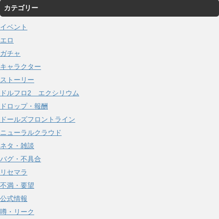
カテゴリー
カ
イ
イベント
ブ
エロ
ガチャ
キャラクター
ストーリー
ドルフロ2 エクシリウム
ドロップ・報酬
ドールズフロントライン
ニューラルクラウド
ネタ・雑談
バグ・不具合
リセマラ
不満・要望
公式情報
噂・リーク