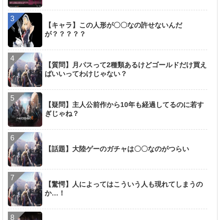
【キャラ】この人形が〇〇なの許せないんだ
が？？？？？
【質問】月パスって2種類あるけどゴールドだけ買え
ばいいってわけじゃない？
【疑問】主人公前作から10年も経過してるのに若す
ぎじゃね？
【話題】大陸ゲーのガチャは〇〇なのがつらい
【驚愕】人によってはこういう人も現れてしまうの
か…！