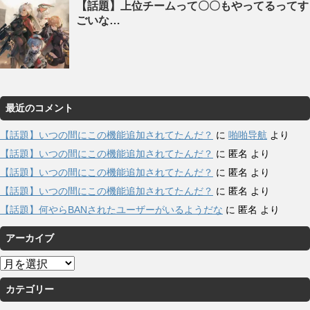
【話題】上位チームって〇〇もやってるってす
ごいな…
最近のコメント
【話題】いつの間にこの機能追加されてたんだ？
に
啪啪导航
より
【話題】いつの間にこの機能追加されてたんだ？
に
匿名
より
【話題】いつの間にこの機能追加されてたんだ？
に
匿名
より
【話題】いつの間にこの機能追加されてたんだ？
に
匿名
より
【話題】何やらBANされたユーザーがいるようだな
に
匿名
より
アーカイブ
ア
ー
カテゴリー
カ
イ