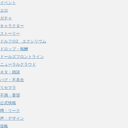
イベント
ブ
エロ
ガチャ
キャラクター
ストーリー
ドルフロ2 エクシリウム
ドロップ・報酬
ドールズフロントライン
ニューラルクラウド
ネタ・雑談
バグ・不具合
リセマラ
不満・要望
公式情報
噂・リーク
声・デザイン
攻略