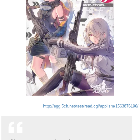
http://egg.5ch.net/test/read.cgi/applism/1563876196/