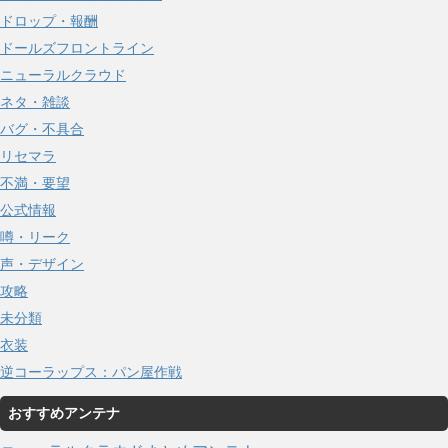
ドロップ・報酬
ドールズフロントライン
ニューラルクラウド
ネタ・雑談
バグ・不具合
リセマラ
不満・要望
公式情報
噂・リーク
声・デザイン
攻略
未分類
衣装
逆コーラップス：パン屋作戦
おすすめアンテナ