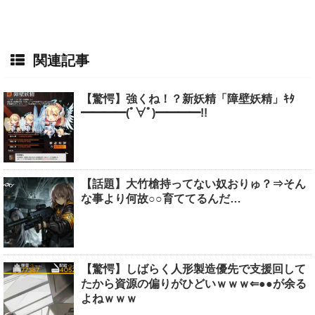
関連記事
【驚愕】強くね！？新妖精「障壁妖精」ｷﾀ
━━━━(ﾟ∀ﾟ)━━━━!!
【話題】大竹槍持ってない奴おりゅ？⇒そん
な事より何故○○育ててるんだ…
【驚愕】しばらく人形製造優先で支援回して
たから資源の偏りがひどいｗｗｗ⇐●●が余る
よねｗｗｗ