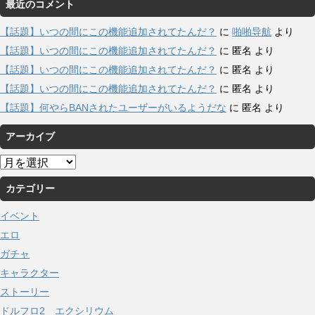
最近のコメント
【話題】いつの間にこの機能追加されてたんだ？
に
啪啪导航
より
【話題】いつの間にこの機能追加されてたんだ？
に
匿名
より
【話題】いつの間にこの機能追加されてたんだ？
に
匿名
より
【話題】いつの間にこの機能追加されてたんだ？
に
匿名
より
【話題】何やらBANされたユーザーがいるようだな
に
匿名
より
アーカイブ
ア
ー
カテゴリー
カ
イ
イベント
ブ
エロ
ガチャ
キャラクター
ストーリー
ドルフロ2 エクシリウム